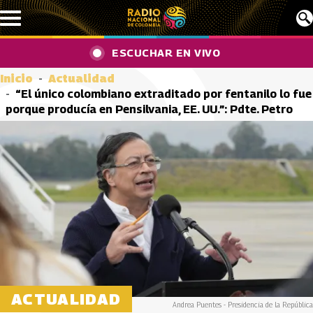
Pasar al contenido principal
ESCUCHAR EN VIVO
Inicio
Actualidad
“El único colombiano extraditado por fentanilo lo fue
porque producía en Pensilvania, EE. UU.”: Pdte. Petro
ACTUALIDAD
Andrea Puentes - Presidencia de la República