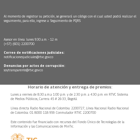
Al momento de registrar su petición, se generará un código con el cual usted podrá realizar el
seguimiento, para ello, ingrese a:
Seguimiento de PQRS
Asesor en línea: lunes 9:30 a.m. - 12 m
(+57) (601) 2200700
Correo de notificaciones judiciales:
notificacionesjudiciales@rtvc.gov.co
Denuncias por actos de corrupción:
soytransparente@rtvc.gov.co
Horario de atención y entrega de premios:
Lunes a viernes de 8:30 a.m.a 1:00 p.m. y de 2:30 p.m. a 4:30 p.m. en RTVC Sistema
de Medios Públicos, Carrera 45 # 26-33, Bogotá.
Línea directa Radio Nacional de Colombia: 2200727, Línea Nacional Radio Nacional
de Colombia: 01 8000 118 959. Conmutador RTVC 2200700
Este contenido fue financiado con recursos del Fondo Único de Tecnologías de la
Información y las Comunicaciones de MinTic.