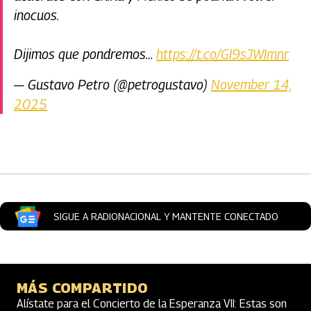
inocuos.
Dijimos que pondremos…
https://t.co/GI9sJWImnr
— Gustavo Petro (@petrogustavo)
November 14,
2025
Artículos Player
SIGUE A RADIONACIONAL Y MANTENTE CONECTADO
MÁS COMPARTIDO
Alístate para el Concierto de la Esperanza VII: Estas son