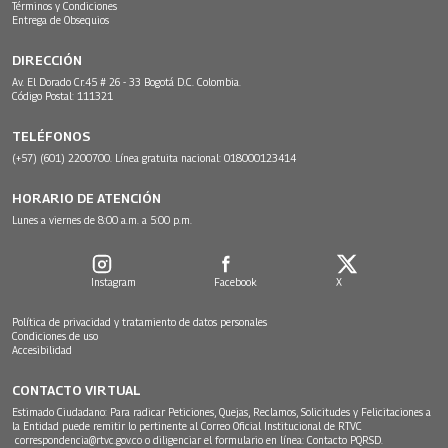
Términos y Condiciones
Entrega de Obsequios
DIRECCIÓN
Av. El Dorado Cr.45 # 26 - 33 Bogotá D.C. Colombia.
Código Postal: 111321
TELÉFONOS
(+57) (601) 2200700. Línea gratuita nacional: 018000123414
HORARIO DE ATENCIÓN
Lunes a viernes de 8:00 a.m. a 5:00 p.m.
Instagram
Facebook
X
Política de privacidad y tratamiento de datos personales
Condiciones de uso
Accesibilidad
CONTACTO VIRTUAL
Estimado Ciudadano: Para radicar Peticiones, Quejas, Reclamos, Solicitudes y Felicitaciones a
la Entidad puede remitir lo pertinente al Correo Oficial Institucional de RTVC
correspondencia@rtvc.gov.co
o diligenciar el formulario en línea:
Contacto PQRSD.