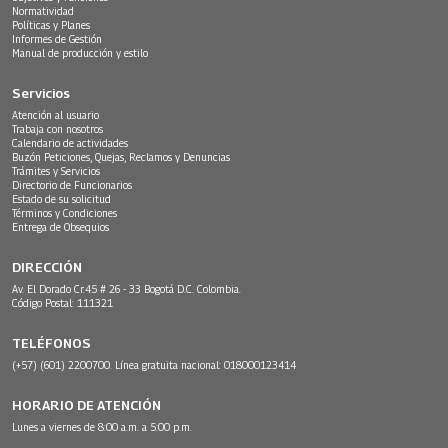
Normatividad
Políticas y Planes
Informes de Gestión
Manual de producción y estilo
Servicios
Atención al usuario
Trabaja con nosotros
Calendario de actividades
Buzón Peticiones, Quejas, Reclamos y Denuncias
Trámites y Servicios
Directorio de Funcionarios
Estado de su solicitud
Términos y Condiciones
Entrega de Obsequios
DIRECCIÓN
Av. El Dorado Cr.45 # 26 - 33 Bogotá D.C. Colombia.
Código Postal: 111321
TELÉFONOS
(+57) (601) 2200700. Línea gratuita nacional: 018000123414
HORARIO DE ATENCIÓN
Lunes a viernes de 8:00 a.m. a 5:00 p.m.