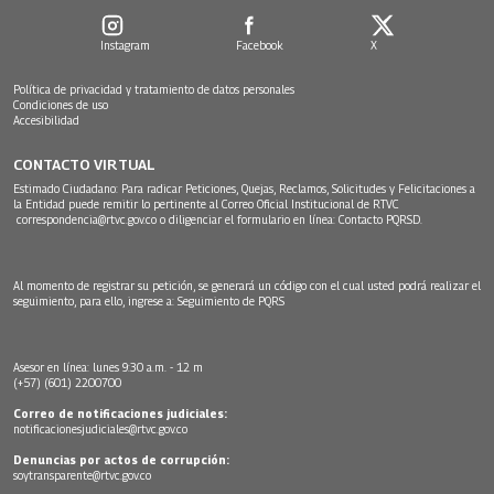
Instagram
Facebook
X
Política de privacidad y tratamiento de datos personales
Condiciones de uso
Accesibilidad
CONTACTO VIRTUAL
Estimado Ciudadano: Para radicar Peticiones, Quejas, Reclamos, Solicitudes y Felicitaciones a
la Entidad puede remitir lo pertinente al Correo Oficial Institucional de RTVC
correspondencia@rtvc.gov.co
o diligenciar el formulario en línea:
Contacto PQRSD.
Al momento de registrar su petición, se generará un código con el cual usted podrá realizar el
seguimiento, para ello, ingrese a:
Seguimiento de PQRS
Asesor en línea: lunes 9:30 a.m. - 12 m
(+57) (601) 2200700
Correo de notificaciones judiciales:
notificacionesjudiciales@rtvc.gov.co
Denuncias por actos de corrupción:
soytransparente@rtvc.gov.co