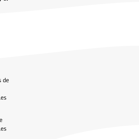
s de
les
e
les