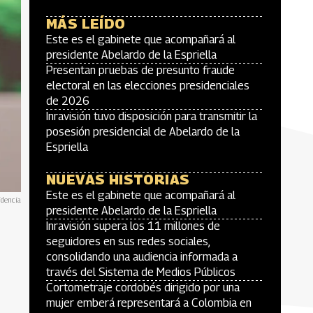
MÁS LEÍDO
Este es el gabinete que acompañará al
presidente Abelardo de la Espriella
Presentan pruebas de presunto fraude
electoral en las elecciones presidenciales
de 2026
Inravisión tuvo disposición para transmitir la
posesión presidencial de Abelardo de la
Espriella
NUEVAS HISTORIAS
Este es el gabinete que acompañará al
idencia
presidente Abelardo de la Espriella
Inravisión supera los 11 millones de
seguidores en sus redes sociales,
consolidando una audiencia informada a
través del Sistema de Medios Públicos
Cortometraje cordobés dirigido por una
mujer emberá representará a Colombia en