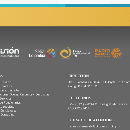
os
DIRECCIÓN
l usuario
Av. El Dorado Cr.45 # 26 - 33 Bogotá D.C. Colom
n nosotros
Código Postal: 111321
 de actividades
ciones, Quejas, Reclamos y Denuncias
TELÉFONOS
Servicios
 de Funcionarios
(+57) (601) 2200700. Línea gratuita nacional:
su solicitud
018000123414
 Condiciones
 Obsequios
HORARIO DE ATENCIÓN
Lunes a viernes de 8:00 a.m. a 5:00 p.m.