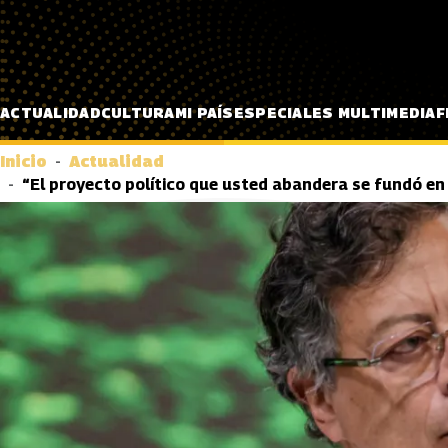
Pasar al contenido principal
ACTUALIDAD
CULTURA
MI PAÍS
ESPECIALES MULTIMEDIA
F
Inicio
Actualidad
“El proyecto político que usted abandera se fundó en 