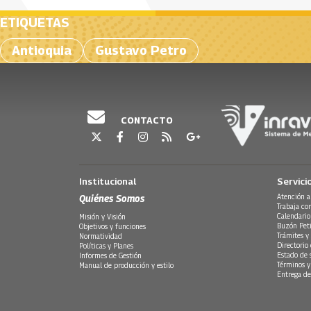
ETIQUETAS
Antioquia
Gustavo Petro
CONTACTO
Institucional
Servici
Quiénes Somos
Atención a
Trabaja co
Calendario
Misión y Visión
Buzón Peti
Objetivos y funciones
Trámites y 
Normatividad
Directorio
Políticas y Planes
Estado de 
Informes de Gestión
Términos y
Manual de producción y estilo
Entrega de