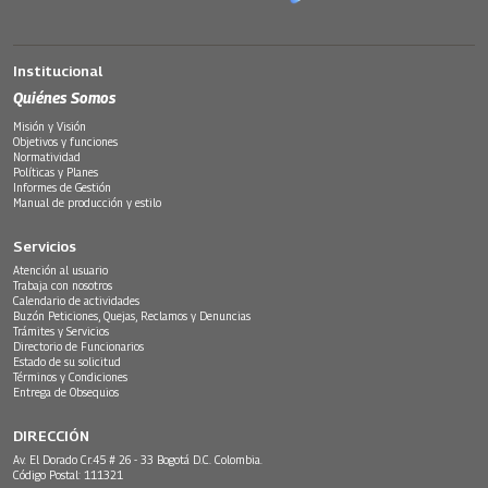
Institucional
Quiénes Somos
Misión y Visión
Objetivos y funciones
Normatividad
Políticas y Planes
Informes de Gestión
Manual de producción y estilo
Servicios
Atención al usuario
Trabaja con nosotros
Calendario de actividades
Buzón Peticiones, Quejas, Reclamos y Denuncias
Trámites y Servicios
Directorio de Funcionarios
Estado de su solicitud
Términos y Condiciones
Entrega de Obsequios
DIRECCIÓN
Av. El Dorado Cr.45 # 26 - 33 Bogotá D.C. Colombia.
Código Postal: 111321