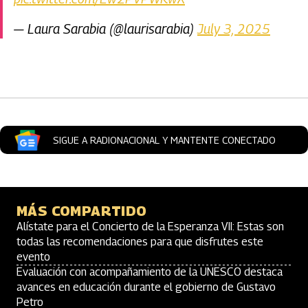
— Laura Sarabia (@laurisarabia)
July 3, 2025
Artículos Player
SIGUE A RADIONACIONAL Y MANTENTE CONECTADO
MÁS COMPARTIDO
Alístate para el Concierto de la Esperanza VII: Estas son
todas las recomendaciones para que disfrutes este
evento
Evaluación con acompañamiento de la UNESCO destaca
avances en educación durante el gobierno de Gustavo
Petro