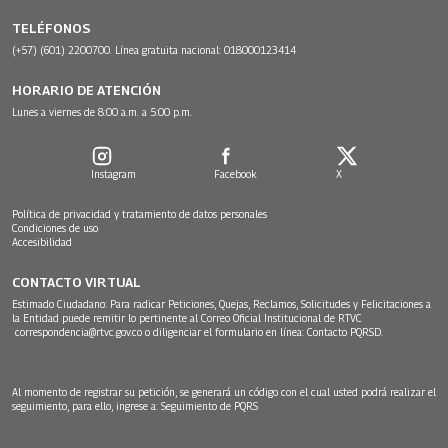
TELÉFONOS
(+57) (601) 2200700. Línea gratuita nacional: 018000123414
HORARIO DE ATENCIÓN
Lunes a viernes de 8:00 a.m. a 5:00 p.m.
Instagram
Facebook
X
Política de privacidad y tratamiento de datos personales
Condiciones de uso
Accesibilidad
CONTACTO VIRTUAL
Estimado Ciudadano: Para radicar Peticiones, Quejas, Reclamos, Solicitudes y Felicitaciones a
la Entidad puede remitir lo pertinente al Correo Oficial Institucional de RTVC
correspondencia@rtvc.gov.co
o diligenciar el formulario en línea:
Contacto PQRSD.
Al momento de registrar su petición, se generará un código con el cual usted podrá realizar el
seguimiento, para ello, ingrese a:
Seguimiento de PQRS