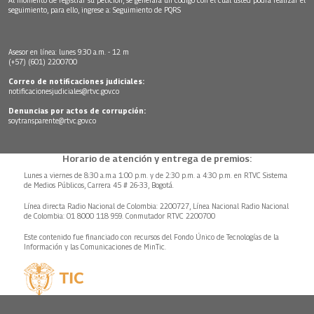
seguimiento, para ello, ingrese a:
Seguimiento de PQRS
Asesor en línea: lunes 9:30 a.m. - 12 m
(+57) (601) 2200700
Correo de notificaciones judiciales:
notificacionesjudiciales@rtvc.gov.co
Denuncias por actos de corrupción:
soytransparente@rtvc.gov.co
Horario de atención y entrega de premios:
Lunes a viernes de 8:30 a.m.a 1:00 p.m. y de 2:30 p.m. a 4:30 p.m. en RTVC Sistema
de Medios Públicos, Carrera 45 # 26-33, Bogotá.
Línea directa Radio Nacional de Colombia: 2200727, Línea Nacional Radio Nacional
de Colombia: 01 8000 118 959. Conmutador RTVC 2200700
Este contenido fue financiado con recursos del Fondo Único de Tecnologías de la
Información y las Comunicaciones de MinTic.