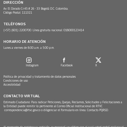
DIRECCIÓN
Av. El Dorado Cr.45 # 26 - 33 Bogotá D.C. Colombia.
Código Postal: 111321
TELÉFONOS
(+57) (601) 2200700. Línea gratuita nacional: 018000123414
HORARIO DE ATENCIÓN
Lunes a viernes de 8:00 a.m. a 5:00 p.m.
Instagram
Facebook
X
Política de privacidad y tratamiento de datos personales
Condiciones de uso
Accesibilidad
CONTACTO VIRTUAL
Estimado Ciudadano: Para radicar Peticiones, Quejas, Reclamos, Solicitudes y Felicitaciones a
la Entidad puede remitir lo pertinente al Correo Oficial Institucional de RTVC
correspondencia@rtvc.gov.co
o diligenciar el formulario en línea:
Contacto PQRSD.
Al momento de registrar su petición, se generará un código con el cual usted podrá realizar el