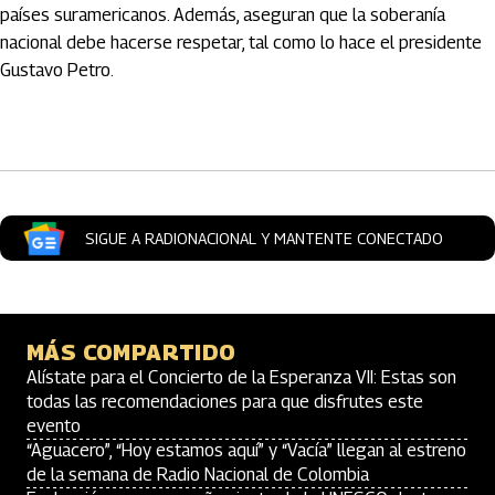
países suramericanos. Además, aseguran que la soberanía
nacional debe hacerse respetar, tal como lo hace el presidente
Gustavo Petro.
Artículos Player
SIGUE A RADIONACIONAL Y MANTENTE CONECTADO
MÁS COMPARTIDO
Alístate para el Concierto de la Esperanza VII: Estas son
todas las recomendaciones para que disfrutes este
evento
“Aguacero”, “Hoy estamos aquí” y “Vacía” llegan al estreno
de la semana de Radio Nacional de Colombia