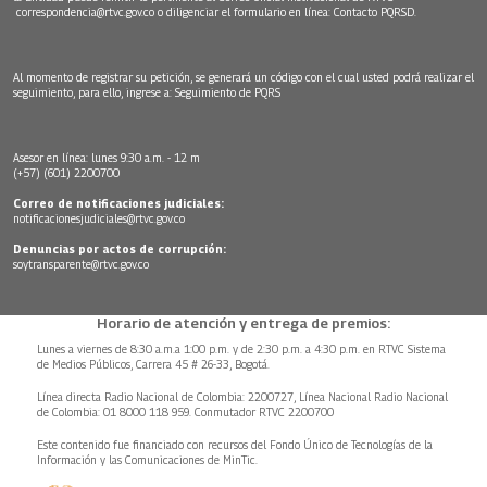
correspondencia@rtvc.gov.co
o diligenciar el formulario en línea:
Contacto PQRSD.
Al momento de registrar su petición, se generará un código con el cual usted podrá realizar el
seguimiento, para ello, ingrese a:
Seguimiento de PQRS
Asesor en línea: lunes 9:30 a.m. - 12 m
(+57) (601) 2200700
Correo de notificaciones judiciales:
notificacionesjudiciales@rtvc.gov.co
Denuncias por actos de corrupción:
soytransparente@rtvc.gov.co
Horario de atención y entrega de premios:
Lunes a viernes de 8:30 a.m.a 1:00 p.m. y de 2:30 p.m. a 4:30 p.m. en RTVC Sistema
de Medios Públicos, Carrera 45 # 26-33, Bogotá.
Línea directa Radio Nacional de Colombia: 2200727, Línea Nacional Radio Nacional
de Colombia: 01 8000 118 959. Conmutador RTVC 2200700
Este contenido fue financiado con recursos del Fondo Único de Tecnologías de la
Información y las Comunicaciones de MinTic.