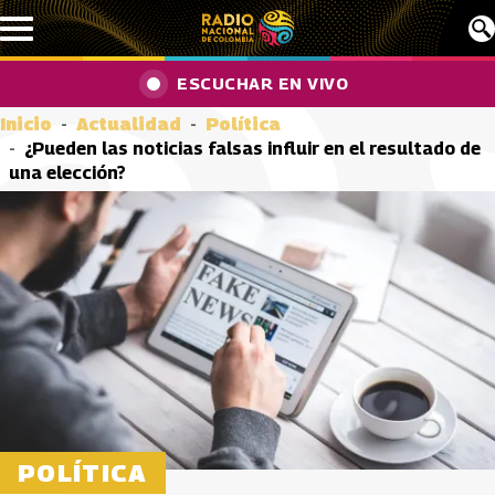
Pasar al contenido principal
ESCUCHAR EN VIVO
Inicio
Actualidad
Política
¿Pueden las noticias falsas influir en el resultado de
una elección?
POLÍTICA