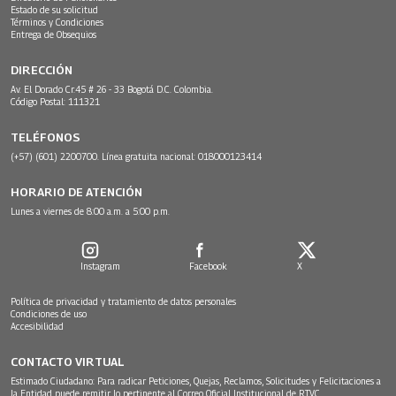
Estado de su solicitud
Términos y Condiciones
Entrega de Obsequios
DIRECCIÓN
Av. El Dorado Cr.45 # 26 - 33 Bogotá D.C. Colombia.
Código Postal: 111321
TELÉFONOS
(+57) (601) 2200700. Línea gratuita nacional: 018000123414
HORARIO DE ATENCIÓN
Lunes a viernes de 8:00 a.m. a 5:00 p.m.
Instagram
Facebook
X
Política de privacidad y tratamiento de datos personales
Condiciones de uso
Accesibilidad
CONTACTO VIRTUAL
Estimado Ciudadano: Para radicar Peticiones, Quejas, Reclamos, Solicitudes y Felicitaciones a
la Entidad puede remitir lo pertinente al Correo Oficial Institucional de RTVC