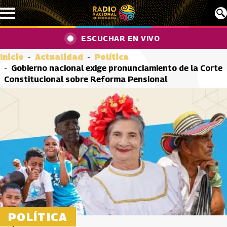
Pasar al contenido principal
ESCUCHAR EN VIVO
Inicio
Actualidad
Política
Gobierno nacional exige pronunciamiento de la Corte
Constitucional sobre Reforma Pensional
POLÍTICA