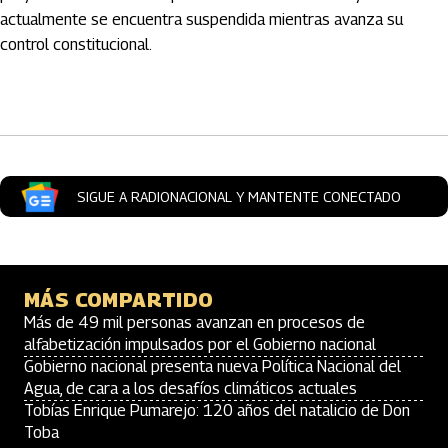
actualmente se encuentra suspendida mientras avanza su
control constitucional.
Artículos Player
SIGUE A RADIONACIONAL Y MANTENTE CONECTADO
MÁS COMPARTIDO
Más de 49 mil personas avanzan en procesos de
alfabetización impulsados por el Gobierno nacional
Gobierno nacional presenta nueva Política Nacional del
Agua, de cara a los desafíos climáticos actuales
Tobías Enrique Pumarejo: 120 años del natalicio de Don
Toba