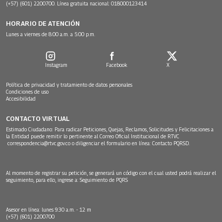
(+57) (601) 2200700. Línea gratuita nacional: 018000123414
HORARIO DE ATENCIÓN
Lunes a viernes de 8:00 a.m. a 5:00 p.m.
Instagram
Facebook
X
Política de privacidad y tratamiento de datos personales
Condiciones de uso
Accesibilidad
CONTACTO VIRTUAL
Estimado Ciudadano: Para radicar Peticiones, Quejas, Reclamos, Solicitudes y Felicitaciones a
la Entidad puede remitir lo pertinente al Correo Oficial Institucional de RTVC
correspondencia@rtvc.gov.co
o diligenciar el formulario en línea:
Contacto PQRSD.
Al momento de registrar su petición, se generará un código con el cual usted podrá realizar el
seguimiento, para ello, ingrese a:
Seguimiento de PQRS
Asesor en línea: lunes 9:30 a.m. - 12 m
(+57) (601) 2200700