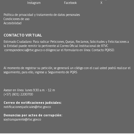
Instagram
Facebook
X
Política de privacidad y tratamiento de datos personales
Condiciones de uso
Accesibilidad
CONTACTO VIRTUAL
Estimado Ciudadano: Para radicar Peticiones, Quejas, Reclamos, Solicitudes y Felicitaciones a
la Entidad puede remitir lo pertinente al Correo Oficial Institucional de RTVC
correspondencia@rtvc.gov.co
o diligenciar el formulario en línea:
Contacto PQRSD.
Al momento de registrar su petición, se generará un código con el cual usted podrá realizar el
seguimiento, para ello, ingrese a:
Seguimiento de PQRS
Asesor en línea: lunes 9:30 a.m. - 12 m
(+57) (601) 2200700
Correo de notificaciones judiciales:
notificacionesjudiciales@rtvc.gov.co
Denuncias por actos de corrupción:
soytransparente@rtvc.gov.co