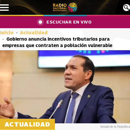
Pasar al contenido principal
ESCUCHAR EN VIVO
Inicio
Actualidad
Gobierno anuncia incentivos tributarios para
empresas que contraten a población vulnerable
ACTUALIDAD
Senado de la Republica