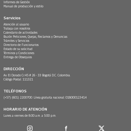
Informes de Gestión
Manual de producción y estilo
Servicios
Atención al usuario
Trabaja con nosotros
Calendario de actividades
Buzón Peticiones, Quejas, Reclamos y Denuncias
Trámites y Servicios
Directorio de Funcionarios
Estado de su solicitud
Términos y Condiciones
Entrega de Obsequios
DIRECCIÓN
Av. El Dorado Cr.45 # 26 - 33 Bogotá D.C. Colombia.
Código Postal: 111321
TELÉFONOS
(+57) (601) 2200700. Línea gratuita nacional: 018000123414
HORARIO DE ATENCIÓN
Lunes a viernes de 8:00 a.m. a 5:00 p.m.