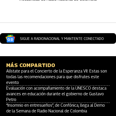
Artículos Player
SIGUE A RADIONACIONAL Y MANTENTE CONECTADO
MÁS COMPARTIDO
Alístate para el Concierto de la Esperanza VII: Estas son
todas las recomendaciones para que disfrutes este
evento
Evaluación con acompañamiento de la UNESCO destaca
avances en educación durante el gobierno de Gustavo
Petro
“Insomnio en entresueños”, de Confónica, llega al Demo
de la Semana de Radio Nacional de Colombia