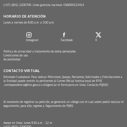
(+57) (601) 2200700. Línea gratuita nacional: 018000123414
HORARIO DE ATENCIÓN
Lunes a viernes de 8:00 a.m. a 5:00 p.m.
Instagram
Facebook
X
Política de privacidad y tratamiento de datos personales
Condiciones de uso
Accesibilidad
CONTACTO VIRTUAL
Estimado Ciudadano: Para radicar Peticiones, Quejas, Reclamos, Solicitudes y Felicitaciones a
la Entidad puede remitir lo pertinente al Correo Oficial Institucional de RTVC
correspondencia@rtvc.gov.co
o diligenciar el formulario en línea:
Contacto PQRSD.
Al momento de registrar su petición, se generará un código con el cual usted podrá realizar el
seguimiento, para ello, ingrese a:
Seguimiento de PQRS
Asesor en línea: lunes 9:30 a.m. - 12 m
(+57) (601) 2200700