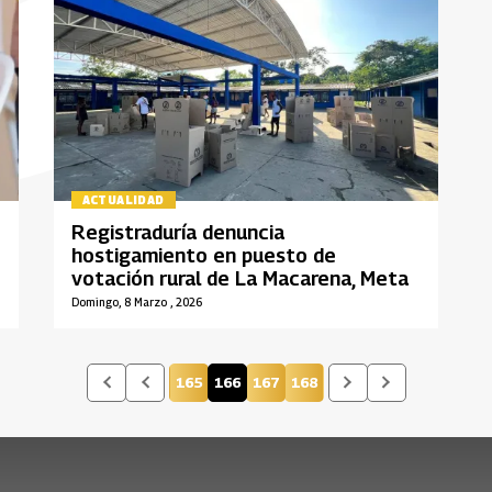
ACTUALIDAD
Registraduría denuncia
hostigamiento en puesto de
votación rural de La Macarena, Meta
Domingo, 8 Marzo , 2026
165
166
167
168
Página
Página actual
Página
Página