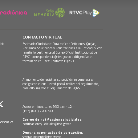
CONTACTO VIRTUAL
bia.
Estimado Ciudadano: Para radicar Peticiones, Quejas,
Reclamos, Solicitudes y Felicitaciones a la Entidad puede
remitir lo pertinente al Correo Oficial Institucional de
RTVC
correspondencia@rtvc.gov.co
o diligenciar el
formulario en línea:
Contacto PQRSD.
Al momento de registrar su petición, se generará un
código con el cual usted podrá realizar el seguimiento,
para ello, ingrese a:
Seguimiento de PQRS
Asesor en línea: lunes 9:30 a.m. - 12 m
(+57) (601) 2200700
Correo de notificaciones judiciales:
personales
notificacionesjudiciales@rtvc.gov.co
Denuncias por actos de corrupción:
soytransparente@rtvc.gov.co