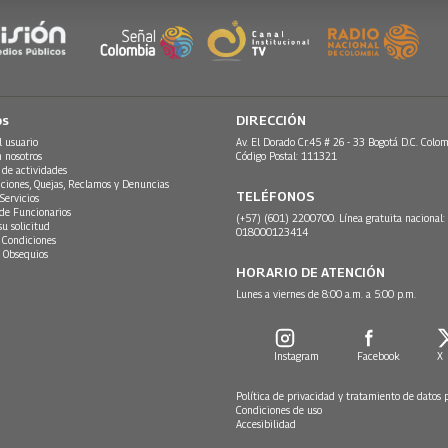
os
DIRECCIÓN
l usuario
Av. El Dorado Cr.45 # 26 - 33 Bogotá D.C. Colom
n nosotros
Código Postal: 111321
 de actividades
ciones, Quejas, Reclamos y Denuncias
TELÉFONOS
Servicios
 de Funcionarios
(+57) (601) 2200700. Línea gratuita nacional:
su solicitud
018000123414
 Condiciones
 Obsequios
HORARIO DE ATENCIÓN
Lunes a viernes de 8:00 a.m. a 5:00 p.m.
Instagram
Facebook
X
Política de privacidad y tratamiento de datos 
Condiciones de uso
Accesibilidad