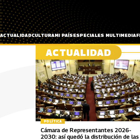
Pasar al contenido principal
ACTUALIDAD
CULTURA
MI PAÍS
ESPECIALES MULTIMEDIA
F
ACTUALIDAD
POLÍTICA
Cámara de Representantes 2026-
2030: así quedó la distribución de las