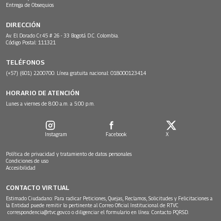
Entrega de Obsequios
DIRECCIÓN
Av. El Dorado Cr.45 # 26 - 33 Bogotá D.C. Colombia.
Código Postal: 111321
TELÉFONOS
(+57) (601) 2200700. Línea gratuita nacional: 018000123414
HORARIO DE ATENCIÓN
Lunes a viernes de 8:00 a.m. a 5:00 p.m.
Instagram
Facebook
X
Política de privacidad y tratamiento de datos personales
Condiciones de uso
Accesibilidad
CONTACTO VIRTUAL
Estimado Ciudadano: Para radicar Peticiones, Quejas, Reclamos, Solicitudes y Felicitaciones a
la Entidad puede remitir lo pertinente al Correo Oficial Institucional de RTVC
correspondencia@rtvc.gov.co
o diligenciar el formulario en línea:
Contacto PQRSD.