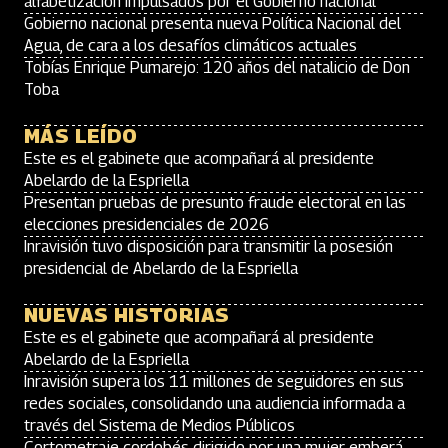
alfabetización impulsados por el Gobierno nacional
Gobierno nacional presenta nueva Política Nacional del
Agua, de cara a los desafíos climáticos actuales
Tobías Enrique Pumarejo: 120 años del natalicio de Don
Toba
MÁS LEÍDO
Este es el gabinete que acompañará al presidente
Abelardo de la Espriella
Presentan pruebas de presunto fraude electoral en las
elecciones presidenciales de 2026
Inravisión tuvo disposición para transmitir la posesión
presidencial de Abelardo de la Espriella
NUEVAS HISTORIAS
Este es el gabinete que acompañará al presidente
Abelardo de la Espriella
Inravisión supera los 11 millones de seguidores en sus
redes sociales, consolidando una audiencia informada a
través del Sistema de Medios Públicos
Cortometraje cordobés dirigido por una mujer emberá