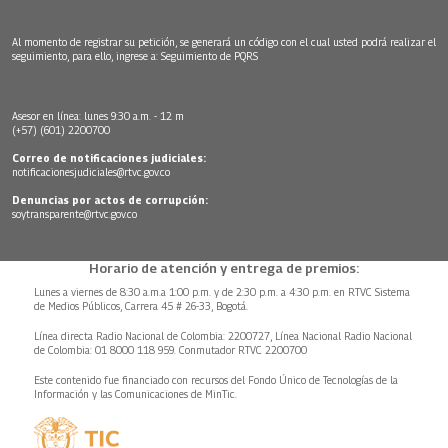
Al momento de registrar su petición, se generará un código con el cual usted podrá realizar el
seguimiento, para ello, ingrese a:
Seguimiento de PQRS
Asesor en línea: lunes 9:30 a.m. - 12 m
(+57) (601) 2200700
Correo de notificaciones judiciales:
notificacionesjudiciales@rtvc.gov.co
Denuncias por actos de corrupción:
soytransparente@rtvc.gov.co
Horario de atención y entrega de premios:
Lunes a viernes de 8:30 a.m.a 1:00 p.m. y de 2:30 p.m. a 4:30 p.m. en RTVC Sistema
de Medios Públicos, Carrera 45 # 26-33, Bogotá.
Línea directa Radio Nacional de Colombia: 2200727, Línea Nacional Radio Nacional
de Colombia: 01 8000 118 959. Conmutador RTVC 2200700
Este contenido fue financiado con recursos del Fondo Único de Tecnologías de la
Información y las Comunicaciones de MinTic.