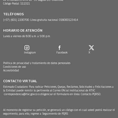
Código Postal: 111321
TELÉFONOS
(+57) (601) 2200700. Línea gratuita nacional: 018000123414
HORARIO DE ATENCIÓN
Lunes a viernes de 8:00 a.m. a 5:00 p.m.
Instagram
Facebook
X
Política de privacidad y tratamiento de datos personales
Condiciones de uso
Accesibilidad
CONTACTO VIRTUAL
Estimado Ciudadano: Para radicar Peticiones, Quejas, Reclamos, Solicitudes y Felicitaciones a
la Entidad puede remitir lo pertinente al Correo Oficial Institucional de RTVC
correspondencia@rtvc.gov.co
o diligenciar el formulario en línea:
Contacto PQRSD.
Al momento de registrar su petición, se generará un código con el cual usted podrá realizar el
seguimiento, para ello, ingrese a:
Seguimiento de PQRS