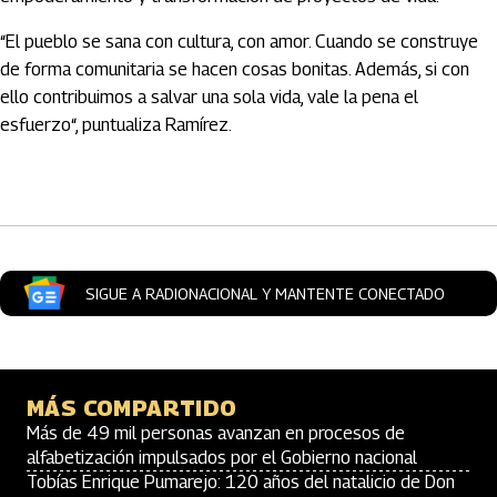
“El pueblo se sana con cultura, con amor. Cuando se construye
de forma comunitaria se hacen cosas bonitas. Además, si con
ello contribuimos a salvar una sola vida, vale la pena el
esfuerzo“, puntualiza Ramírez.
Artículos Player
SIGUE A RADIONACIONAL Y MANTENTE CONECTADO
MÁS COMPARTIDO
Más de 49 mil personas avanzan en procesos de
alfabetización impulsados por el Gobierno nacional
Tobías Enrique Pumarejo: 120 años del natalicio de Don