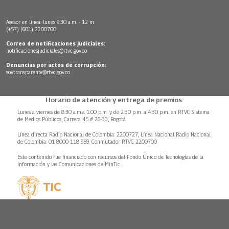
Asesor en línea: lunes 9:30 a.m. - 12 m
(+57) (601) 2200700
Correo de notificaciones judiciales:
notificacionesjudiciales@rtvc.gov.co
Denuncias por actos de corrupción:
soytransparente@rtvc.gov.co
Horario de atención y entrega de premios:
Lunes a viernes de 8:30 a.m.a 1:00 p.m. y de 2:30 p.m. a 4:30 p.m. en RTVC Sistema
de Medios Públicos, Carrera 45 # 26-33, Bogotá.
Línea directa Radio Nacional de Colombia: 2200727, Línea Nacional Radio Nacional
de Colombia: 01 8000 118 959. Conmutador RTVC 2200700
Este contenido fue financiado con recursos del Fondo Único de Tecnologías de la
Información y las Comunicaciones de MinTic.