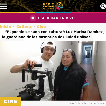
Pasar al contenido principal
ESCUCHAR EN VIVO
Inicio
Cultura
Cine
“El pueblo se sana con cultura”: Luz Marina Ramírez,
la guardiana de las memorias de Ciudad Bolívar
CINE
Foto: Cortesía Luz Marina Ramírez