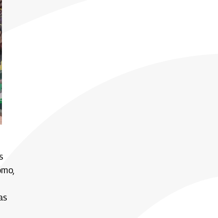
s
ómo,
as