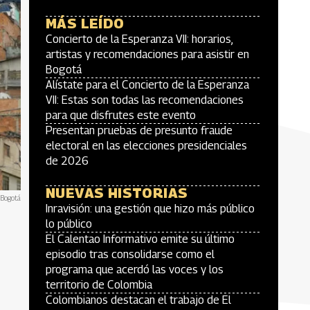
MÁS LEÍDO
Concierto de la Esperanza VII: horarios,
artistas y recomendaciones para asistir en
Bogotá
Alístate para el Concierto de la Esperanza
VII: Estas son todas las recomendaciones
para que disfrutes este evento
Presentan pruebas de presunto fraude
electoral en las elecciones presidenciales
de 2026
NUEVAS HISTORIAS
 Bogotá
Inravisión: una gestión que hizo más público
lo público
El Calentao Informativo emite su último
episodio tras consolidarse como el
programa que acerdó las voces y los
territorio de Colombia
Colombianos destacan el trabajo de El