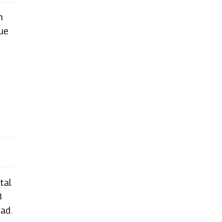
n
que
tal
3
ad.