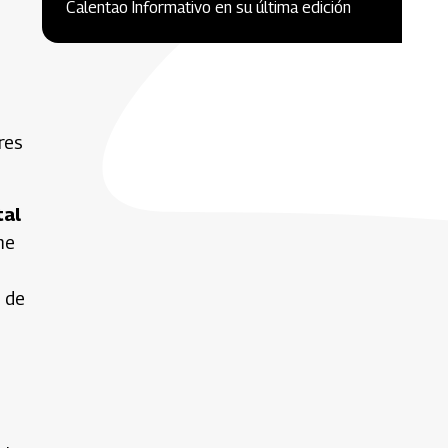
Calentao Informativo en su última edición
res
tal
me
a de