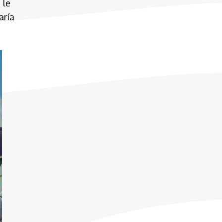
 le
aría