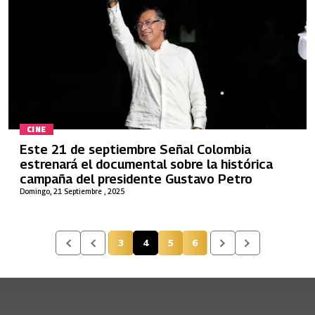
CINE
Este 21 de septiembre Señal Colombia
estrenará el documental sobre la histórica
campaña del presidente Gustavo Petro
Domingo, 21 Septiembre , 2025
3
4
5
6
Página
Página actual
Página
Página