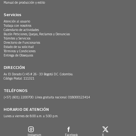
Manual de producción y estilo
Servicios
Atención al usuario
Trabaja con nosotros
Calendario de actividades
Buzón Peticiones, Quejas, Reclamos y Denuncias
Trámites y Servicios
Directorio de Funcionarios
Estado de su solicitud
Términos y Condiciones
Entrega de Obsequios
DIRECCIÓN
Av. El Dorado Cr.45 # 26 - 33 Bogotá D.C. Colombia.
Código Postal: 111321
TELÉFONOS
(+57) (601) 2200700. Línea gratuita nacional: 018000123414
HORARIO DE ATENCIÓN
Lunes a viernes de 8:00 a.m. a 5:00 p.m.
Instagram
Facebook
X