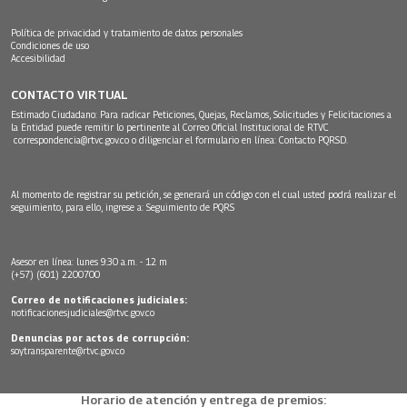
Política de privacidad y tratamiento de datos personales
Condiciones de uso
Accesibilidad
CONTACTO VIRTUAL
Estimado Ciudadano: Para radicar Peticiones, Quejas, Reclamos, Solicitudes y Felicitaciones a
la Entidad puede remitir lo pertinente al Correo Oficial Institucional de RTVC
correspondencia@rtvc.gov.co
o diligenciar el formulario en línea:
Contacto PQRSD.
Al momento de registrar su petición, se generará un código con el cual usted podrá realizar el
seguimiento, para ello, ingrese a:
Seguimiento de PQRS
Asesor en línea: lunes 9:30 a.m. - 12 m
(+57) (601) 2200700
Correo de notificaciones judiciales:
notificacionesjudiciales@rtvc.gov.co
Denuncias por actos de corrupción:
soytransparente@rtvc.gov.co
Horario de atención y entrega de premios: