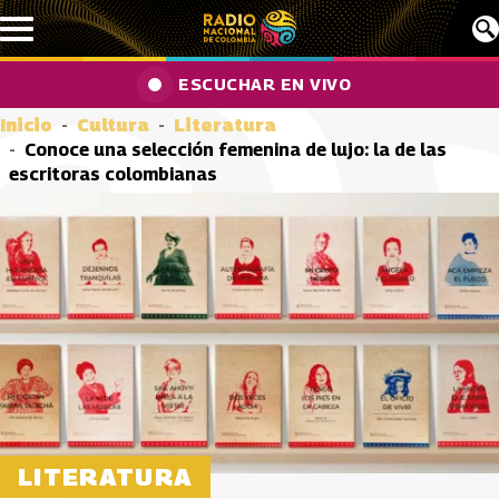
Pasar al contenido principal
ESCUCHAR EN VIVO
Inicio
Cultura
Literatura
Conoce una selección femenina de lujo: la de las
escritoras colombianas
LITERATURA