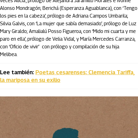
veces Alicia’, prólogo de Alejandra Jaramillo Morales e Ivonne
Alonso Mondragón; Berichá (Esperanza Aguablanca), con ‘Tengo
los pies en la cabeza’, prólogo de Adriana Campos Umbarila;
Silvia Galvis, con ‘La mujer que sabía demasiado’, prólogo de Luz
Mary Giraldo; Amalialú Posso Figueroa, con ‘Mido mi cuarta y me
paro en ella’, prólogo de Velia Vidal; y María Mercedes Carranza,
con ‘Oficio de vivir’ con prólogo y compilación de su hija
Melibea.
Lee también:
Poetas cesarenses: Clemencia Tariffa,
la mariposa en su exilio