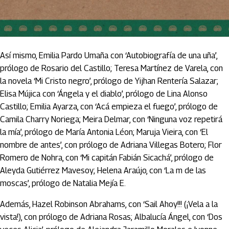
Así mismo, Emilia Pardo Umaña con ‘Autobiografía de una uña’,
prólogo de Rosario del Castillo; Teresa Martínez de Varela, con
la novela ‘Mi Cristo negro’, prólogo de Yijhan Rentería Salazar;
Elisa Mújica con ‘Ángela y el diablo’, prólogo de Lina Alonso
Castillo; Emilia Ayarza, con ‘Acá empieza el fuego’, prólogo de
Camila Charry Noriega; Meira Delmar, con ‘Ninguna voz repetirá
la mía’, prólogo de María Antonia Léon; Maruja Vieira, con ‘El
nombre de antes’, con prólogo de Adriana Villegas Botero; Flor
Romero de Nohra, con ‘Mi capitán Fabián Sicachá’, prólogo de
Aleyda Gutiérrez Mavesoy; Helena Araújo, con ‘La m de las
moscas’, prólogo de Natalia Mejía E.
Además, Hazel Robinson Abrahams, con ‘Sail Ahoy!!! (¡Vela a la
vista!), con prólogo de Adriana Rosas; Albalucía Ángel, con ‘Dos