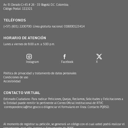
Av. El Dorado Cr.45 # 26 - 33 Bogotá D.C. Colombia.
Código Postal: 111321
TELÉFONOS
(+57) (601) 2200700. Línea gratuita nacional: 018000123414
HORARIO DE ATENCIÓN
Lunes a viernes de 8:00 a.m. a 5:00 p.m.
Instagram
Facebook
X
Política de privacidad y tratamiento de datos personales
Condiciones de uso
Accesibilidad
CONTACTO VIRTUAL
Estimado Ciudadano: Para radicar Peticiones, Quejas, Reclamos, Solicitudes y Felicitaciones a
la Entidad puede remitir lo pertinente al Correo Oficial Institucional de RTVC
correspondencia@rtvc.gov.co
o diligenciar el formulario en línea:
Contacto PQRSD.
Al momento de registrar su petición, se generará un código con el cual usted podrá realizar el
seguimiento, para ello, ingrese a:
Seguimiento de PQRS