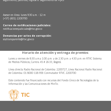
Asesor en línea: lunes 9:30 a.m. - 12 m
(+57) (601) 2200700
Correo de notificaciones judiciales:
notificacionesjudiciales@rtvc.gov.co
Denuncias por actos de corrupción:
soytransparente@rtvc.gov.co
Horario de atención y entrega de premios:
Lunes a viernes de 8:30 a.m.a 1:00 p.m. y de 2:30 p.m. a 4:30 p.m. en RTVC Sistema
de Medios Públicos, Carrera 45 # 26-33, Bogotá.
Línea directa Radio Nacional de Colombia: 2200727, Línea Nacional Radio Nacional
de Colombia: 01 8000 118 959. Conmutador RTVC 2200700
Este contenido fue financiado con recursos del Fondo Único de Tecnologías de la
Información y las Comunicaciones de MinTic.