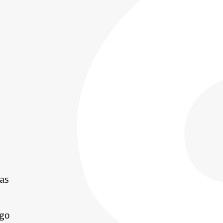
las
rgo