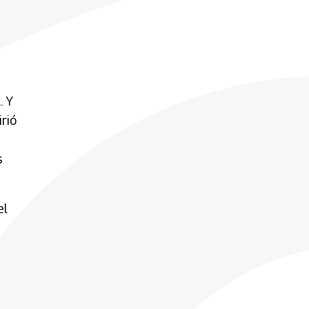
. Y
rió
s
el