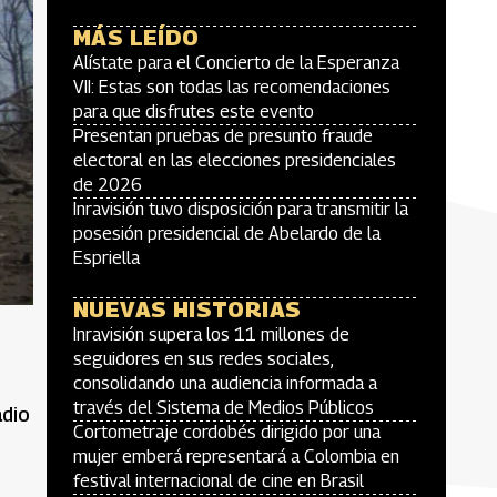
MÁS LEÍDO
Alístate para el Concierto de la Esperanza
VII: Estas son todas las recomendaciones
para que disfrutes este evento
Presentan pruebas de presunto fraude
electoral en las elecciones presidenciales
de 2026
Inravisión tuvo disposición para transmitir la
posesión presidencial de Abelardo de la
Espriella
NUEVAS HISTORIAS
Inravisión supera los 11 millones de
seguidores en sus redes sociales,
consolidando una audiencia informada a
través del Sistema de Medios Públicos
adio
Cortometraje cordobés dirigido por una
mujer emberá representará a Colombia en
festival internacional de cine en Brasil