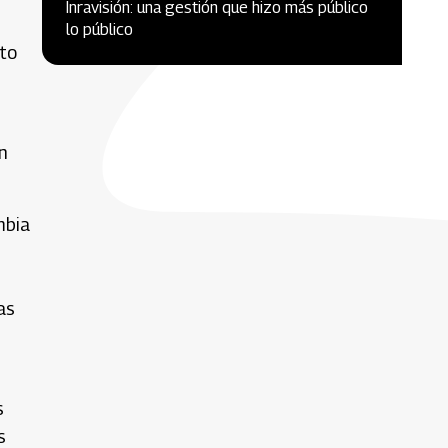
Inravisión: una gestión que hizo más público
lo público
nto
n
mbia
as
s
s