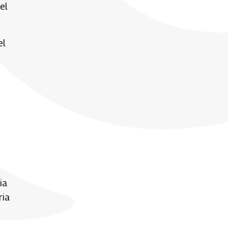
el
el
ia
ria