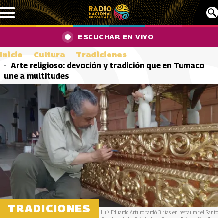
Pasar al contenido principal
ESCUCHAR EN VIVO
Inicio
Cultura
Tradiciones
Arte religioso: devoción y tradición que en Tumaco
une a multitudes
TRADICIONES
Luis Eduardo Arturo tardó 3 días en restaurar el Santo