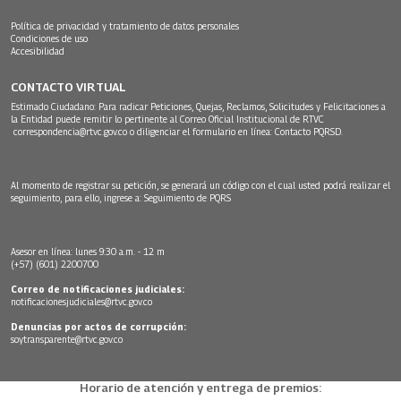
Política de privacidad y tratamiento de datos personales
Condiciones de uso
Accesibilidad
CONTACTO VIRTUAL
Estimado Ciudadano: Para radicar Peticiones, Quejas, Reclamos, Solicitudes y Felicitaciones a
la Entidad puede remitir lo pertinente al Correo Oficial Institucional de RTVC
correspondencia@rtvc.gov.co
o diligenciar el formulario en línea:
Contacto PQRSD.
Al momento de registrar su petición, se generará un código con el cual usted podrá realizar el
seguimiento, para ello, ingrese a:
Seguimiento de PQRS
Asesor en línea: lunes 9:30 a.m. - 12 m
(+57) (601) 2200700
Correo de notificaciones judiciales:
notificacionesjudiciales@rtvc.gov.co
Denuncias por actos de corrupción:
soytransparente@rtvc.gov.co
Horario de atención y entrega de premios: