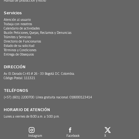
Manual de producción y estilo
Servicios
Atención al usuario
Trabaja con nosotros
Calendario de actividades
Buzón Peticiones, Quejas, Reclamos y Denuncias
Trámites y Servicios
Directorio de Funcionarios
Estado de su solicitud
Términos y Condiciones
Entrega de Obsequios
DIRECCIÓN
Av. El Dorado Cr.45 # 26 - 33 Bogotá D.C. Colombia.
Código Postal: 111321
TELÉFONOS
(+57) (601) 2200700. Línea gratuita nacional: 018000123414
HORARIO DE ATENCIÓN
Lunes a viernes de 8:00 a.m. a 5:00 p.m.
Instagram
Facebook
X