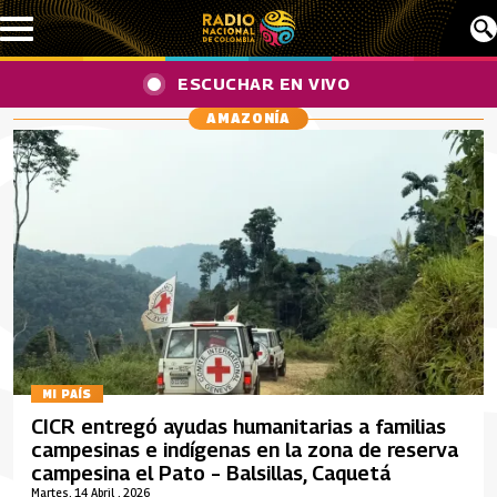
Pasar al contenido principal
ESCUCHAR EN VIVO
AMAZONÍA
MI PAÍS
CICR entregó ayudas humanitarias a familias
campesinas e indígenas en la zona de reserva
campesina el Pato – Balsillas, Caquetá
Martes, 14 Abril , 2026