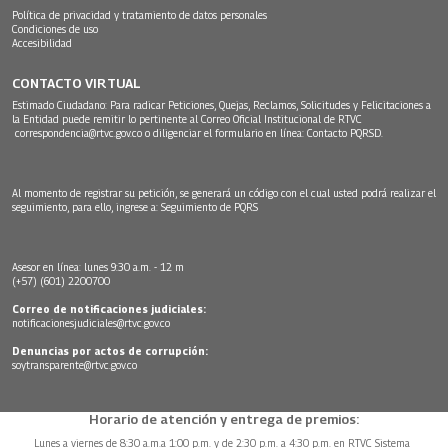
Política de privacidad y tratamiento de datos personales
Condiciones de uso
Accesibilidad
CONTACTO VIRTUAL
Estimado Ciudadano: Para radicar Peticiones, Quejas, Reclamos, Solicitudes y Felicitaciones a
la Entidad puede remitir lo pertinente al Correo Oficial Institucional de RTVC
correspondencia@rtvc.gov.co
o diligenciar el formulario en línea:
Contacto PQRSD.
Al momento de registrar su petición, se generará un código con el cual usted podrá realizar el
seguimiento, para ello, ingrese a:
Seguimiento de PQRS
Asesor en línea: lunes 9:30 a.m. - 12 m
(+57) (601) 2200700
Correo de notificaciones judiciales:
notificacionesjudiciales@rtvc.gov.co
Denuncias por actos de corrupción:
soytransparente@rtvc.gov.co
Horario de atención y entrega de premios:
Lunes a viernes de 8:30 a.m.a 1:00 p.m. y de 2:30 p.m. a 4:30 p.m. en RTVC Sistema