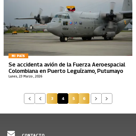
MI PAÍS
Se accidenta avión de la Fuerza Aeroespacial
Colombiana en Puerto Leguízamo, Putumayo
Lunes, 23 Marzo , 2026
3
4
5
6
Página
Página actual
Página
Página
CONTACTO