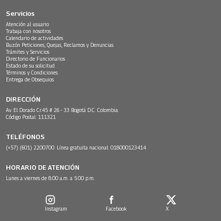
Servicios
Atención al usuario
Trabaja con nosotros
Calendario de actividades
Buzón Peticiones, Quejas, Reclamos y Denuncias
Trámites y Servicios
Directorio de Funcionarios
Estado de su solicitud
Términos y Condiciones
Entrega de Obsequios
DIRECCIÓN
Av. El Dorado Cr.45 # 26 - 33 Bogotá D.C. Colombia.
Código Postal: 111321
TELÉFONOS
(+57) (601) 2200700. Línea gratuita nacional: 018000123414
HORARIO DE ATENCIÓN
Lunes a viernes de 8:00 a.m. a 5:00 p.m.
Instagram
Facebook
X