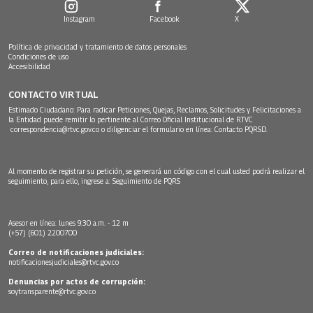
Instagram
Facebook
X
Política de privacidad y tratamiento de datos personales
Condiciones de uso
Accesibilidad
CONTACTO VIRTUAL
Estimado Ciudadano: Para radicar Peticiones, Quejas, Reclamos, Solicitudes y Felicitaciones a
la Entidad puede remitir lo pertinente al Correo Oficial Institucional de RTVC
correspondencia@rtvc.gov.co
o diligenciar el formulario en línea:
Contacto PQRSD.
Al momento de registrar su petición, se generará un código con el cual usted podrá realizar el
seguimiento, para ello, ingrese a:
Seguimiento de PQRS
Asesor en línea: lunes 9:30 a.m. - 12 m
(+57) (601) 2200700
Correo de notificaciones judiciales:
notificacionesjudiciales@rtvc.gov.co
Denuncias por actos de corrupción:
soytransparente@rtvc.gov.co