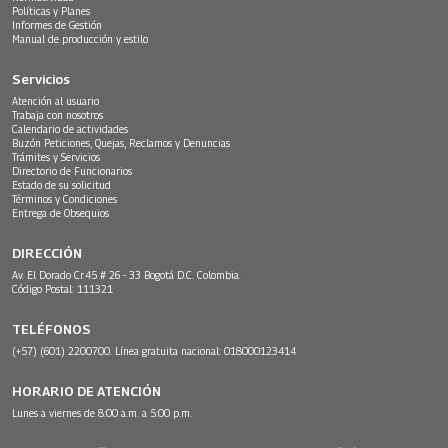
Políticas y Planes
Informes de Gestión
Manual de producción y estilo
Servicios
Atención al usuario
Trabaja con nosotros
Calendario de actividades
Buzón Peticiones, Quejas, Reclamos y Denuncias
Trámites y Servicios
Directorio de Funcionarios
Estado de su solicitud
Términos y Condiciones
Entrega de Obsequios
DIRECCIÓN
Av. El Dorado Cr.45 # 26 - 33 Bogotá D.C. Colombia.
Código Postal: 111321
TELÉFONOS
(+57) (601) 2200700. Línea gratuita nacional: 018000123414
HORARIO DE ATENCIÓN
Lunes a viernes de 8:00 a.m. a 5:00 p.m.