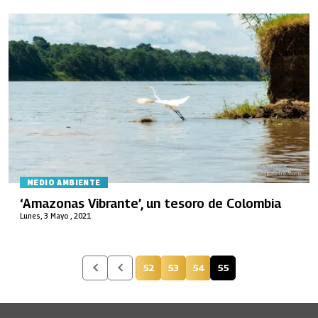
MEDIO AMBIENTE
‘Amazonas Vibrante’, un tesoro de Colombia
Lunes, 3 Mayo , 2021
52
53
54
55
Página
Página
Página
Página actual