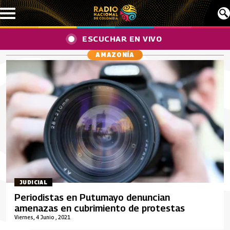
Pasar al contenido principal
ESCUCHAR EN VIVO
AMAZONÍA
JUDICIAL
Periodistas en Putumayo denuncian
amenazas en cubrimiento de protestas
Viernes, 4 Junio , 2021