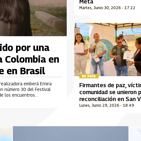
Meta
Martes, Junio 30, 2026 - 17:22
ido por una
a Colombia en
e en Brasil
MI PAÍS
 realizadora emberá Ernira
Firmantes de paz, víct
ión número 30 del Festival
comunidad se unieron p
 de los encuentros
reconciliación en San 
rolla en Brasil.
del Caguán
Lunes, Junio 29, 2026 - 18:49