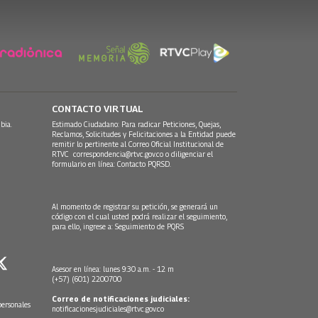
CONTACTO VIRTUAL
bia.
Estimado Ciudadano: Para radicar Peticiones, Quejas,
Reclamos, Solicitudes y Felicitaciones a la Entidad puede
remitir lo pertinente al Correo Oficial Institucional de
RTVC
correspondencia@rtvc.gov.co
o diligenciar el
formulario en línea:
Contacto PQRSD.
Al momento de registrar su petición, se generará un
código con el cual usted podrá realizar el seguimiento,
para ello, ingrese a:
Seguimiento de PQRS
Asesor en línea: lunes 9:30 a.m. - 12 m
(+57) (601) 2200700
Correo de notificaciones judiciales:
personales
notificacionesjudiciales@rtvc.gov.co