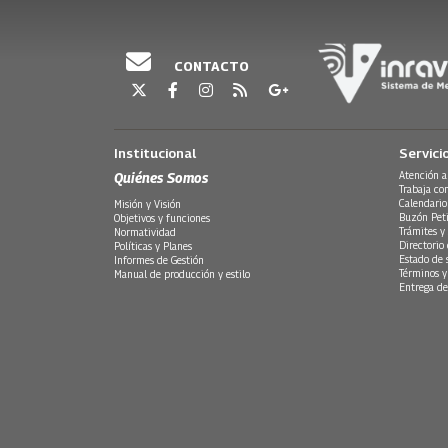
CONTACTO
Institucional
Servici
Quiénes Somos
Atención a
Trabaja co
Calendario
Misión y Visión
Buzón Peti
Objetivos y funciones
Trámites y 
Normatividad
Directorio
Políticas y Planes
Estado de 
Informes de Gestión
Términos y
Manual de producción y estilo
Entrega de