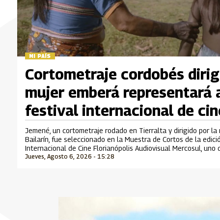
MI PAÍS
Cortometraje cordobés dirig
mujer emberá representará 
festival internacional de cin
Jemené, un cortometraje rodado en Tierralta y dirigido por la
Bailarín, fue seleccionado en la Muestra de Cortos de la edic
Internacional de Cine Florianópolis Audiovisual Mercosul, uno
Jueves, Agosto 6, 2026 - 15:28
cinematográficos más importantes de Suramérica que se desar