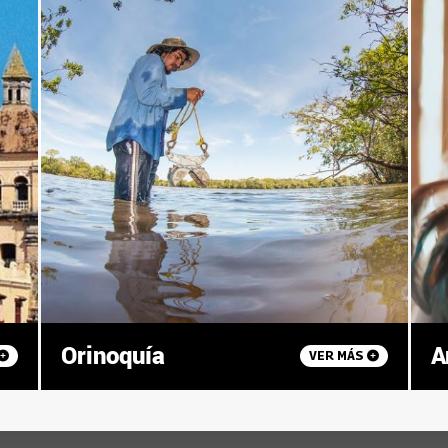
Orinoquía
A
VER MÁS