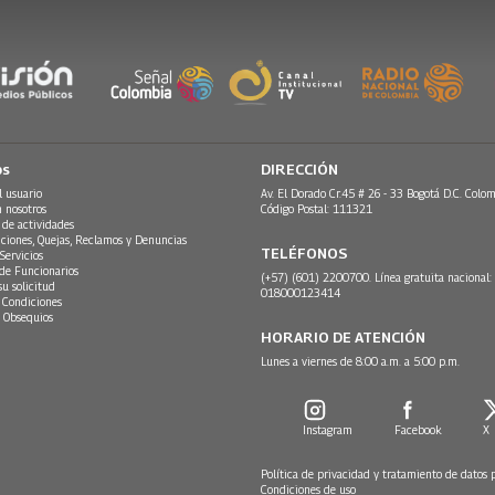
os
DIRECCIÓN
l usuario
Av. El Dorado Cr.45 # 26 - 33 Bogotá D.C. Colom
n nosotros
Código Postal: 111321
 de actividades
ciones, Quejas, Reclamos y Denuncias
TELÉFONOS
Servicios
 de Funcionarios
(+57) (601) 2200700. Línea gratuita nacional:
su solicitud
018000123414
 Condiciones
 Obsequios
HORARIO DE ATENCIÓN
Lunes a viernes de 8:00 a.m. a 5:00 p.m.
Instagram
Facebook
X
Política de privacidad y tratamiento de datos 
Condiciones de uso