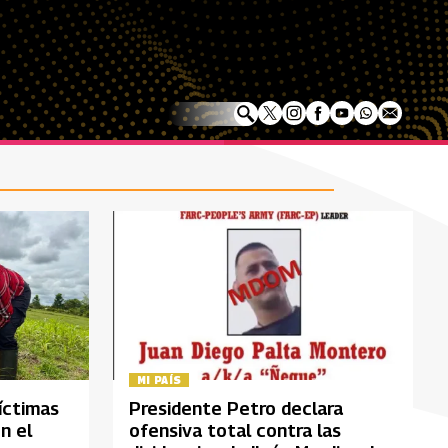
MI PAÍS
íctimas
Presidente Petro declara
n el
ofensiva total contra las