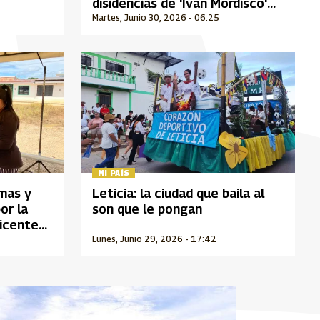
disidencias de 'Iván Mordisco'
tras nuevo golpe militar
Martes, Junio 30, 2026 - 06:25
MI PAÍS
imas y
Leticia: la ciudad que baila al
or la
son que le pongan
Vicente
Lunes, Junio 29, 2026 - 17:42