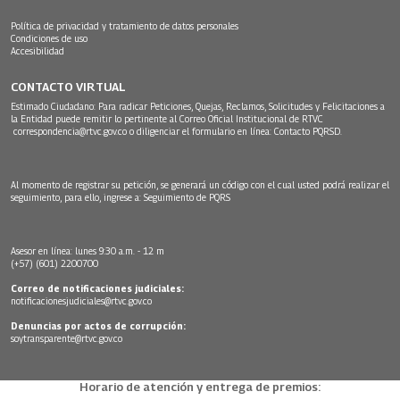
Política de privacidad y tratamiento de datos personales
Condiciones de uso
Accesibilidad
CONTACTO VIRTUAL
Estimado Ciudadano: Para radicar Peticiones, Quejas, Reclamos, Solicitudes y Felicitaciones a
la Entidad puede remitir lo pertinente al Correo Oficial Institucional de RTVC
correspondencia@rtvc.gov.co
o diligenciar el formulario en línea:
Contacto PQRSD.
Al momento de registrar su petición, se generará un código con el cual usted podrá realizar el
seguimiento, para ello, ingrese a:
Seguimiento de PQRS
Asesor en línea: lunes 9:30 a.m. - 12 m
(+57) (601) 2200700
Correo de notificaciones judiciales:
notificacionesjudiciales@rtvc.gov.co
Denuncias por actos de corrupción:
soytransparente@rtvc.gov.co
Horario de atención y entrega de premios: