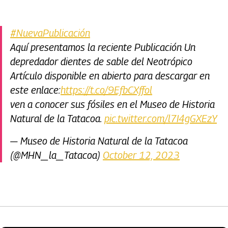
#NuevaPublicación
Aquí presentamos la reciente Publicación Un
depredador dientes de sable del Neotrópico
Artículo disponible en abierto para descargar en
este enlace:
https://t.co/9EfbCXffol
ven a conocer sus fósiles en el Museo de Historia
Natural de la Tatacoa.
pic.twitter.com/l7I4gGXEzY
— Museo de Historia Natural de la Tatacoa
(@MHN_la_Tatacoa)
October 12, 2023
Artículos Player