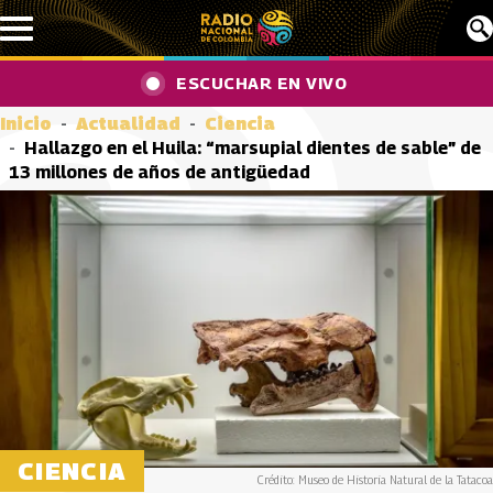
Pasar al contenido principal
ESCUCHAR EN VIVO
Inicio
Actualidad
Ciencia
Hallazgo en el Huila: “marsupial dientes de sable” de
13 millones de años de antigüedad
CIENCIA
Crédito: Museo de Historia Natural de la Tatacoa