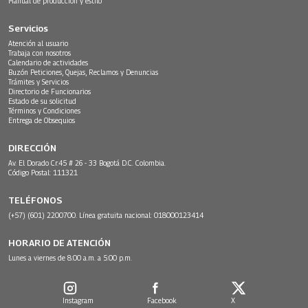
Manual de producción y estilo
Servicios
Atención al usuario
Trabaja con nosotros
Calendario de actividades
Buzón Peticiones, Quejas, Reclamos y Denuncias
Trámites y Servicios
Directorio de Funcionarios
Estado de su solicitud
Términos y Condiciones
Entrega de Obsequios
DIRECCIÓN
Av. El Dorado Cr.45 # 26 - 33 Bogotá D.C. Colombia.
Código Postal: 111321
TELÉFONOS
(+57) (601) 2200700. Línea gratuita nacional: 018000123414
HORARIO DE ATENCIÓN
Lunes a viernes de 8:00 a.m. a 5:00 p.m.
Instagram
Facebook
X