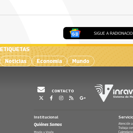
Artículos Player
SIGUE A RADIONACI
ETIQUETAS
Noticias
Economia
Mundo
CONTACTO
Institucional
Servici
Quiénes Somos
Atención a
Trabaja co
Calendario
Misión y Visión