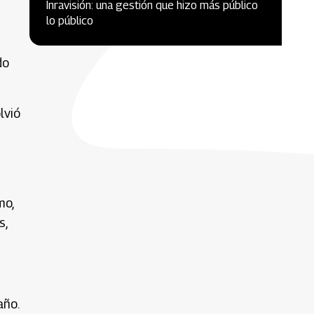
Inravisión: una gestión que hizo más público
lo público
do
lvió
mo,
s,
año.