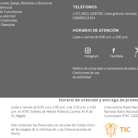
ciones, Quejas, Reclamos y Denuncias
TELÉFONOS
Servicios
 de Funcionarios
(+57) (601) 2200700. Línea gratuita nacional:
su solicitud
018000123414
 Condiciones
 Obsequios
HORARIO DE ATENCIÓN
Lunes a viernes de 8:00 a.m. a 5:00 p.m.
Instagram
Facebook
X
Política de privacidad y tratamiento de datos 
Condiciones de uso
Accesibilidad
Horario de atención y entrega de premio
Lunes a viernes de 8:30 a.m.a 1:00 p.m. y de 2:30 p.m. a 4:30
Línea directa Radio Nac
p.m. en RTVC Sistema de Medios Públicos, Carrera 45 # 26-
Nacional Radio Naciona
33, Bogotá.
Conmutador RTVC 220
Este contenido fue financiado con recursos del Fondo Único
de Tecnologías de la Información y las Comunicaciones de
MinTic.