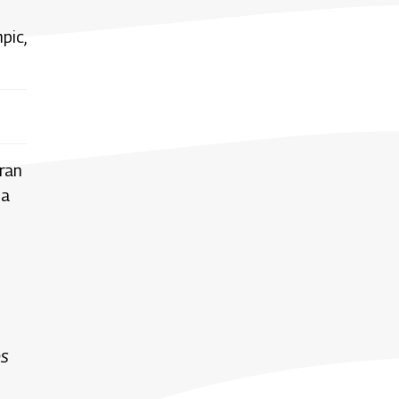
pic,
ran
na
os