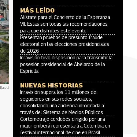
MÁS LEÍDO
Alístate para el Concierto de la Esperanza
VII: Estas son todas las recomendaciones
para que disfrutes este evento
Presentan pruebas de presunto fraude
electoral en las elecciones presidenciales
de 2026
Inravisión tuvo disposición para transmitir la
posesión presidencial de Abelardo de la
Espriella
NUEVAS HISTORIAS
 Bogotá
Inravisión supera los 11 millones de
seguidores en sus redes sociales,
consolidando una audiencia informada a
través del Sistema de Medios Públicos
Cortometraje cordobés dirigido por una
mujer emberá representará a Colombia en
festival internacional de cine en Brasil