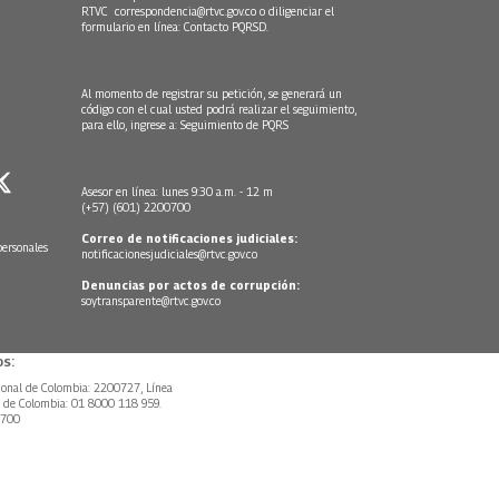
RTVC
correspondencia@rtvc.gov.co
o diligenciar el
formulario en línea:
Contacto PQRSD.
Al momento de registrar su petición, se generará un
código con el cual usted podrá realizar el seguimiento,
para ello, ingrese a:
Seguimiento de PQRS
Asesor en línea: lunes 9:30 a.m. - 12 m
(+57) (601) 2200700
Correo de notificaciones judiciales:
personales
notificacionesjudiciales@rtvc.gov.co
Denuncias por actos de corrupción:
soytransparente@rtvc.gov.co
s:
ional de Colombia: 2200727, Línea
l de Colombia: 01 8000 118 959.
0700