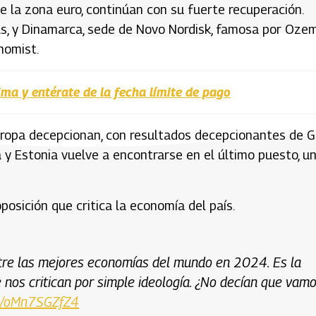
e la zona euro, continúan con su fuerte recuperación.
s, y Dinamarca, sede de Novo Nordisk, famosa por Ozem
nomist.
rima y entérate de la fecha límite de pago
uropa decepcionan, con resultados decepcionantes de G
 y Estonia vuelve a encontrarse en el último puesto, u
oposición que critica la economía del país.
ntre las mejores economías del mundo en 2024. Es la
 nos critican por simple ideología. ¿No decían que vam
co/oMn7SGZfZ4