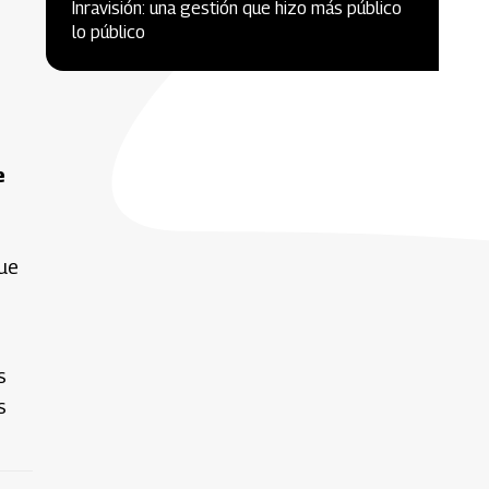
Inravisión: una gestión que hizo más público
lo público
e
que
s
s