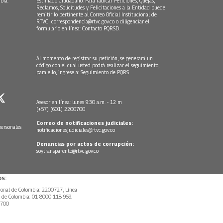
bia.
Estimado Ciudadano: Para radicar Peticiones, Quejas,
Reclamos, Solicitudes y Felicitaciones a la Entidad puede
remitir lo pertinente al Correo Oficial Institucional de
RTVC
correspondencia@rtvc.gov.co
o diligenciar el
formulario en línea:
Contacto PQRSD.
Al momento de registrar su petición, se generará un
código con el cual usted podrá realizar el seguimiento,
para ello, ingrese a:
Seguimiento de PQRS
Asesor en línea: lunes 9:30 a.m. - 12 m
(+57) (601) 2200700
Correo de notificaciones judiciales:
personales
notificacionesjudiciales@rtvc.gov.co
Denuncias por actos de corrupción:
soytransparente@rtvc.gov.co
s:
ional de Colombia: 2200727, Línea
l de Colombia: 01 8000 118 959.
0700