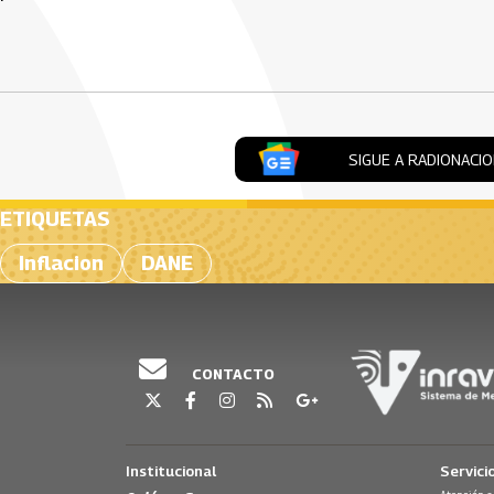
Artículos Player
SIGUE A RADIONACI
ETIQUETAS
Inflacion
DANE
CONTACTO
Institucional
Servici