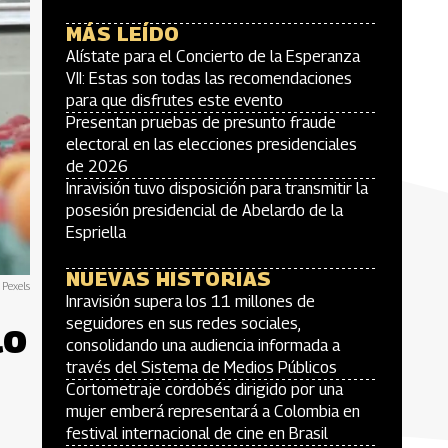
MÁS LEÍDO
Alístate para el Concierto de la Esperanza
VII: Estas son todas las recomendaciones
para que disfrutes este evento
Presentan pruebas de presunto fraude
electoral en las elecciones presidenciales
de 2026
Inravisión tuvo disposición para transmitir la
posesión presidencial de Abelardo de la
Espriella
NUEVAS HISTORIAS
Pexels
Inravisión supera los 11 millones de
lo
seguidores en sus redes sociales,
consolidando una audiencia informada a
través del Sistema de Medios Públicos
Cortometraje cordobés dirigido por una
mujer emberá representará a Colombia en
festival internacional de cine en Brasil