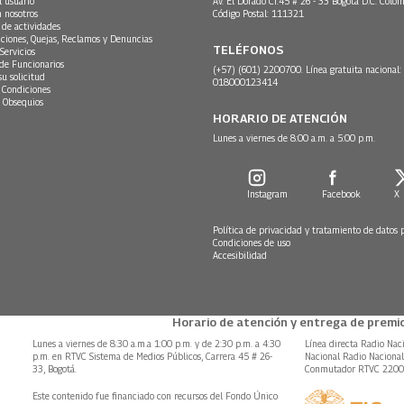
l usuario
Av. El Dorado Cr.45 # 26 - 33 Bogotá D.C. Colom
n nosotros
Código Postal: 111321
 de actividades
ciones, Quejas, Reclamos y Denuncias
TELÉFONOS
Servicios
 de Funcionarios
(+57) (601) 2200700. Línea gratuita nacional:
su solicitud
018000123414
 Condiciones
 Obsequios
HORARIO DE ATENCIÓN
Lunes a viernes de 8:00 a.m. a 5:00 p.m.
Instagram
Facebook
X
Política de privacidad y tratamiento de datos 
Condiciones de uso
Accesibilidad
Horario de atención y entrega de premio
Lunes a viernes de 8:30 a.m.a 1:00 p.m. y de 2:30 p.m. a 4:30
Línea directa Radio Nac
p.m. en RTVC Sistema de Medios Públicos, Carrera 45 # 26-
Nacional Radio Naciona
33, Bogotá.
Conmutador RTVC 220
Este contenido fue financiado con recursos del Fondo Único