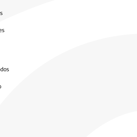
es
es
odos
o