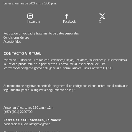
Lunes a viernes de 8:00 a.m. a 5:00 p.m.
Instagram
Facebook
X
Política de privacidad y tratamiento de datos personales
Condiciones de uso
Accesibilidad
CONTACTO VIRTUAL
Estimado Ciudadano: Para radicar Peticiones, Quejas, Reclamos, Solicitudes y Felicitaciones a
la Entidad puede remitir lo pertinente al Correo Oficial Institucional de RTVC
correspondencia@rtvc.gov.co
o diligenciar el formulario en línea:
Contacto PQRSD.
Al momento de registrar su petición, se generará un código con el cual usted podrá realizar el
seguimiento, para ello, ingrese a:
Seguimiento de PQRS
Asesor en línea: lunes 9:30 a.m. - 12 m
(+57) (601) 2200700
Correo de notificaciones judiciales:
notificacionesjudiciales@rtvc.gov.co