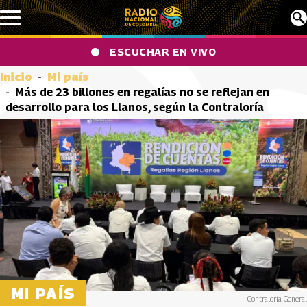
Pasar al contenido principal
ESCUCHAR EN VIVO
Inicio
Mi país
Más de 23 billones en regalías no se reflejan en
desarrollo para los Llanos, según la Contraloría
MI PAÍS
Contraloría General