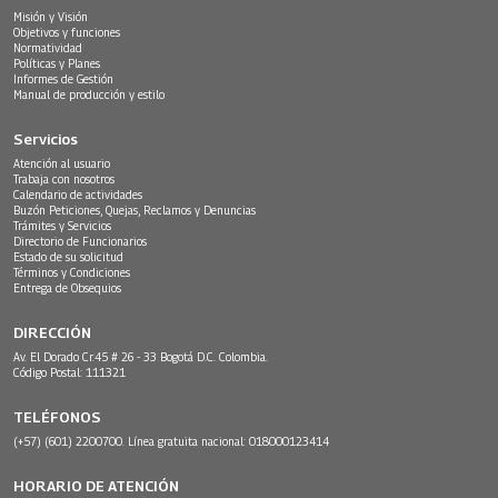
Misión y Visión
Objetivos y funciones
Normatividad
Políticas y Planes
Informes de Gestión
Manual de producción y estilo
Servicios
Atención al usuario
Trabaja con nosotros
Calendario de actividades
Buzón Peticiones, Quejas, Reclamos y Denuncias
Trámites y Servicios
Directorio de Funcionarios
Estado de su solicitud
Términos y Condiciones
Entrega de Obsequios
DIRECCIÓN
Av. El Dorado Cr.45 # 26 - 33 Bogotá D.C. Colombia.
Código Postal: 111321
TELÉFONOS
(+57) (601) 2200700. Línea gratuita nacional: 018000123414
HORARIO DE ATENCIÓN