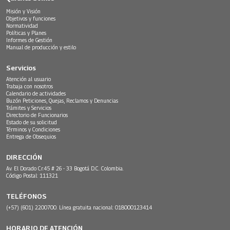
Misión y Visión
Objetivos y funciones
Normatividad
Políticas y Planes
Informes de Gestión
Manual de producción y estilo
Servicios
Atención al usuario
Trabaja con nosotros
Calendario de actividades
Buzón Peticiones, Quejas, Reclamos y Denuncias
Trámites y Servicios
Directorio de Funcionarios
Estado de su solicitud
Términos y Condiciones
Entrega de Obsequios
DIRECCIÓN
Av. El Dorado Cr.45 # 26 - 33 Bogotá D.C. Colombia.
Código Postal: 111321
TELÉFONOS
(+57) (601) 2200700. Línea gratuita nacional: 018000123414
HORARIO DE ATENCIÓN