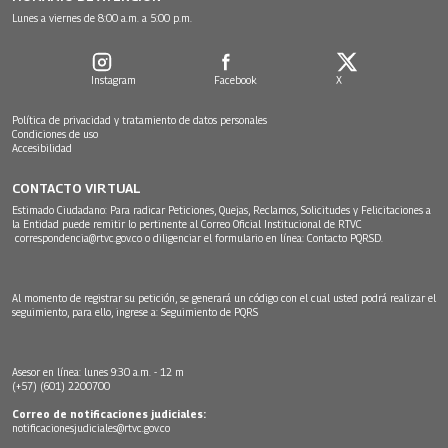
Lunes a viernes de 8:00 a.m. a 5:00 p.m.
Instagram
Facebook
X
Política de privacidad y tratamiento de datos personales
Condiciones de uso
Accesibilidad
CONTACTO VIRTUAL
Estimado Ciudadano: Para radicar Peticiones, Quejas, Reclamos, Solicitudes y Felicitaciones a
la Entidad puede remitir lo pertinente al Correo Oficial Institucional de RTVC
correspondencia@rtvc.gov.co
o diligenciar el formulario en línea:
Contacto PQRSD.
Al momento de registrar su petición, se generará un código con el cual usted podrá realizar el
seguimiento, para ello, ingrese a:
Seguimiento de PQRS
Asesor en línea: lunes 9:30 a.m. - 12 m
(+57) (601) 2200700
Correo de notificaciones judiciales:
notificacionesjudiciales@rtvc.gov.co