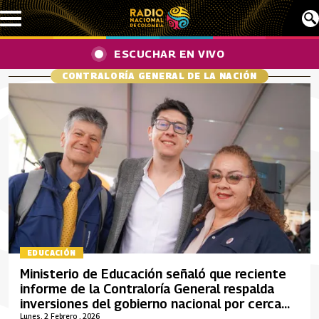
Pasar al contenido principal
ESCUCHAR EN VIVO
CONTRALORÍA GENERAL DE LA NACIÓN
EDUCACIÓN
Ministerio de Educación señaló que reciente
informe de la Contraloría General respalda
inversiones del gobierno nacional por cerca
de $15 billones a la educación superior
Lunes, 2 Febrero , 2026