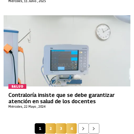
Miércoles, 11 Junio , 2025
SALUD
Contraloría insiste que se debe garantizar
atención en salud de los docentes
Miércoles, 22 Mayo , 2024
1
2
3
4
Página actual
Página
Página
Página