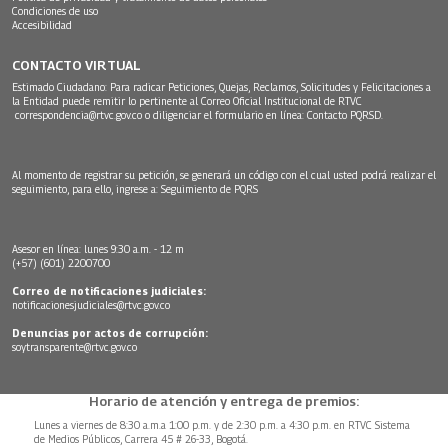
Condiciones de uso
Accesibilidad
CONTACTO VIRTUAL
Estimado Ciudadano: Para radicar Peticiones, Quejas, Reclamos, Solicitudes y Felicitaciones a
la Entidad puede remitir lo pertinente al Correo Oficial Institucional de RTVC
correspondencia@rtvc.gov.co
o diligenciar el formulario en línea:
Contacto PQRSD.
Al momento de registrar su petición, se generará un código con el cual usted podrá realizar el
seguimiento, para ello, ingrese a:
Seguimiento de PQRS
Asesor en línea: lunes 9:30 a.m. - 12 m
(+57) (601) 2200700
Correo de notificaciones judiciales:
notificacionesjudiciales@rtvc.gov.co
Denuncias por actos de corrupción:
soytransparente@rtvc.gov.co
Horario de atención y entrega de premios:
Lunes a viernes de 8:30 a.m.a 1:00 p.m. y de 2:30 p.m. a 4:30 p.m. en RTVC Sistema
de Medios Públicos, Carrera 45 # 26-33, Bogotá.