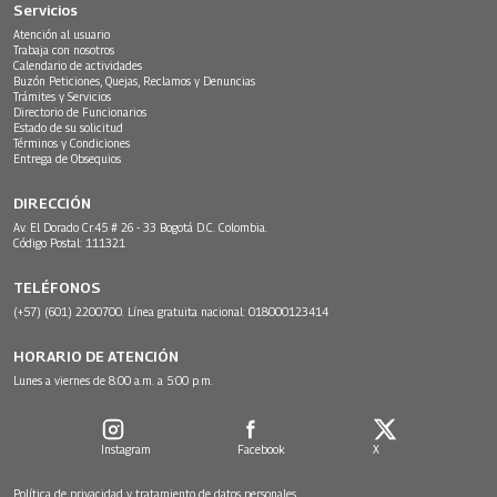
Servicios
Atención al usuario
Trabaja con nosotros
Calendario de actividades
Buzón Peticiones, Quejas, Reclamos y Denuncias
Trámites y Servicios
Directorio de Funcionarios
Estado de su solicitud
Términos y Condiciones
Entrega de Obsequios
DIRECCIÓN
Av. El Dorado Cr.45 # 26 - 33 Bogotá D.C. Colombia.
Código Postal: 111321
TELÉFONOS
(+57) (601) 2200700. Línea gratuita nacional: 018000123414
HORARIO DE ATENCIÓN
Lunes a viernes de 8:00 a.m. a 5:00 p.m.
Instagram
Facebook
X
Política de privacidad y tratamiento de datos personales