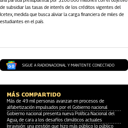
una partida presupuestal por $100.000 millones con el objetivo
de subsidiar las tasas de interés de los créditos vigentes del
Icetex, medida que busca aliviar la carga financiera de miles de
estudiantes en el país.
Artículos Player
SIGUE A RADIONACIONAL Y MANTENTE CONECTADO
MÁS COMPARTIDO
Más de 49 mil personas avanzan en procesos de
alfabetización impulsados por el Gobierno nacional
Gobierno nacional presenta nueva Política Nacional del
Agua, de cara a los desafíos climáticos actuales
Inravisión: una gestión que hizo más público lo público