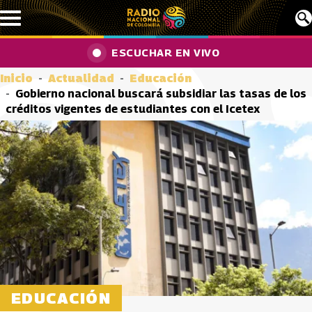
Pasar al contenido principal
ESCUCHAR EN VIVO
Inicio
Actualidad
Educación
Gobierno nacional buscará subsidiar las tasas de los
créditos vigentes de estudiantes con el Icetex
EDUCACIÓN