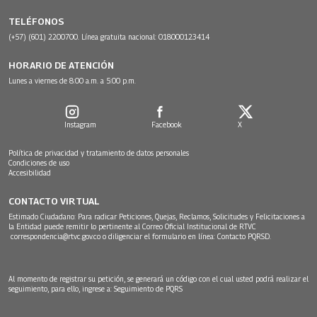
TELÉFONOS
(+57) (601) 2200700. Línea gratuita nacional: 018000123414
HORARIO DE ATENCIÓN
Lunes a viernes de 8:00 a.m. a 5:00 p.m.
Instagram
Facebook
X
Política de privacidad y tratamiento de datos personales
Condiciones de uso
Accesibilidad
CONTACTO VIRTUAL
Estimado Ciudadano: Para radicar Peticiones, Quejas, Reclamos, Solicitudes y Felicitaciones a
la Entidad puede remitir lo pertinente al Correo Oficial Institucional de RTVC
correspondencia@rtvc.gov.co
o diligenciar el formulario en línea:
Contacto PQRSD.
Al momento de registrar su petición, se generará un código con el cual usted podrá realizar el
seguimiento, para ello, ingrese a:
Seguimiento de PQRS