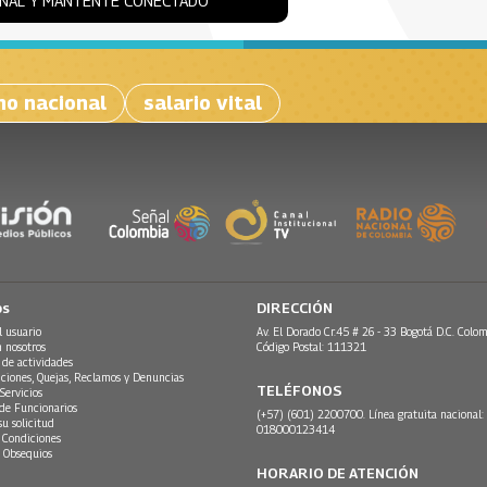
ONAL Y MANTENTE CONECTADO
no nacional
salario vital
os
DIRECCIÓN
l usuario
Av. El Dorado Cr.45 # 26 - 33 Bogotá D.C. Colom
n nosotros
Código Postal: 111321
 de actividades
ciones, Quejas, Reclamos y Denuncias
TELÉFONOS
Servicios
 de Funcionarios
(+57) (601) 2200700. Línea gratuita nacional:
su solicitud
018000123414
 Condiciones
 Obsequios
HORARIO DE ATENCIÓN