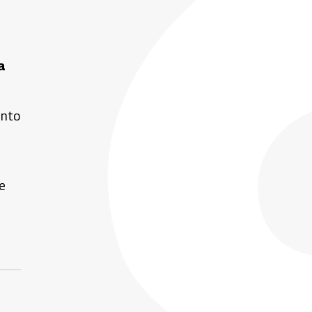
a
ento
e