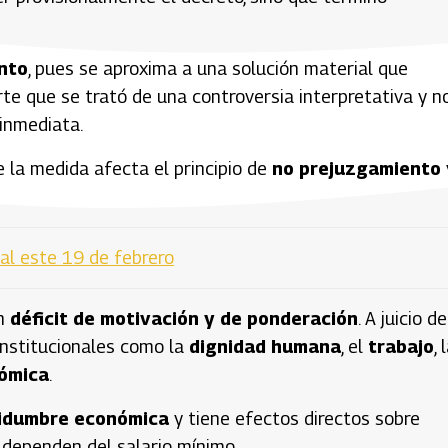
nto
, pues se aproxima a una solución material que
rte que se trató de una controversia interpretativa y n
 inmediata.
 la medida afecta el principio de
no prejuzgamiento
tal este 19 de febrero
un
déficit de motivación y de ponderación
. A juicio de
onstitucionales como la
dignidad humana
, el
trabajo
, 
nómica
.
tidumbre económica
y tiene efectos directos sobre
dependen del salario mínimo.