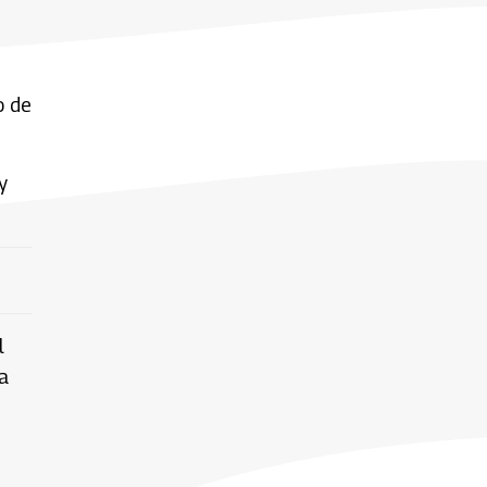
o de
y
l
la