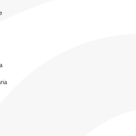
e
la
ria