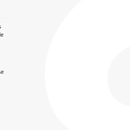
s
de
se