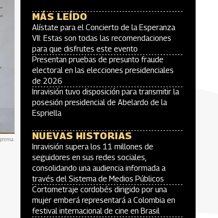
MÁS LEÍDO
Alístate para el Concierto de la Esperanza
VII: Estas son todas las recomendaciones
para que disfrutes este evento
Presentan pruebas de presunto fraude
electoral en las elecciones presidenciales
de 2026
Inravisión tuvo disposición para transmitir la
posesión presidencial de Abelardo de la
Espriella
NUEVAS HISTORIAS
prensa.
Inravisión supera los 11 millones de
seguidores en sus redes sociales,
consolidando una audiencia informada a
través del Sistema de Medios Públicos
Cortometraje cordobés dirigido por una
mujer emberá representará a Colombia en
festival internacional de cine en Brasil