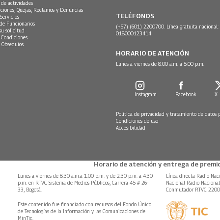
 de actividades
ciones, Quejas, Reclamos y Denuncias
TELÉFONOS
Servicios
 de Funcionarios
(+57) (601) 2200700. Línea gratuita nacional:
su solicitud
018000123414
 Condiciones
 Obsequios
HORARIO DE ATENCIÓN
Lunes a viernes de 8:00 a.m. a 5:00 p.m.
Instagram
Facebook
X
Política de privacidad y tratamiento de datos 
Condiciones de uso
Accesibilidad
Horario de atención y entrega de premio
Lunes a viernes de 8:30 a.m.a 1:00 p.m. y de 2:30 p.m. a 4:30
Línea directa Radio Nac
p.m. en RTVC Sistema de Medios Públicos, Carrera 45 # 26-
Nacional Radio Naciona
33, Bogotá.
Conmutador RTVC 220
Este contenido fue financiado con recursos del Fondo Único
de Tecnologías de la Información y las Comunicaciones de
MinTic.