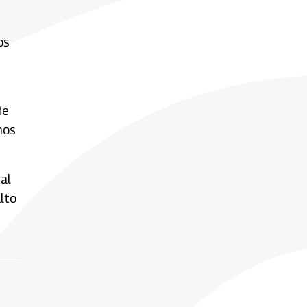
os
de
hos
al
ulto