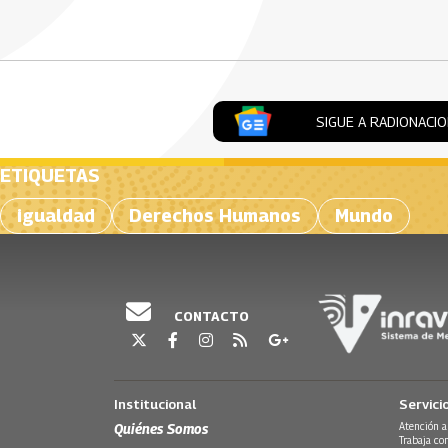
Artículos Player
SIGUE A RADIONACI
ETIQUETAS
igualdad
Derechos Humanos
Mundo
CONTACTO
Institucional
Servici
Quiénes Somos
Atención a
Trabaja co