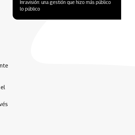
Inravisión: una gestión que hizo más público
lo público
ente
 el
avés