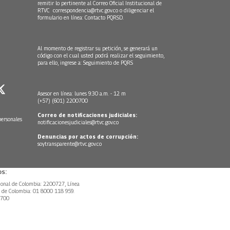
remitir lo pertinente al Correo Oficial Institucional de
RTVC
correspondencia@rtvc.gov.co
o diligenciar el
formulario en línea:
Contacto PQRSD.
Al momento de registrar su petición, se generará un
código con el cual usted podrá realizar el seguimiento,
para ello, ingrese a:
Seguimiento de PQRS
Asesor en línea: lunes 9:30 a.m. - 12 m
(+57) (601) 2200700
Correo de notificaciones judiciales:
personales
notificacionesjudiciales@rtvc.gov.co
Denuncias por actos de corrupción:
soytransparente@rtvc.gov.co
s:
ional de Colombia: 2200727, Línea
l de Colombia: 01 8000 118 959.
0700