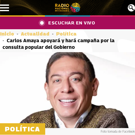
Pasar al contenido principal
ESCUCHAR EN VIVO
Inicio
Actualidad
Política
Carlos Amaya apoyará y hará campaña por la
consulta popular del Gobierno
POLÍTICA
Foto tomada de Facebook