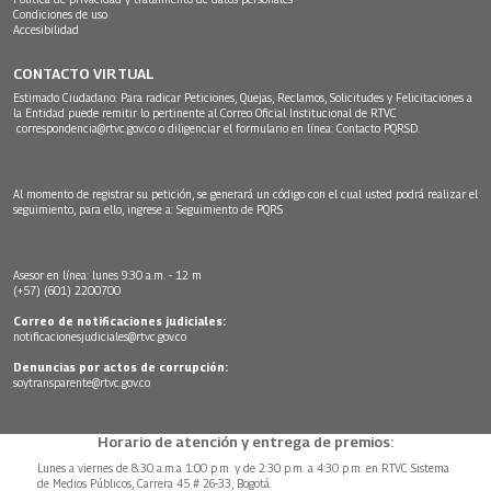
Condiciones de uso
Accesibilidad
CONTACTO VIRTUAL
Estimado Ciudadano: Para radicar Peticiones, Quejas, Reclamos, Solicitudes y Felicitaciones a
la Entidad puede remitir lo pertinente al Correo Oficial Institucional de RTVC
correspondencia@rtvc.gov.co
o diligenciar el formulario en línea:
Contacto PQRSD.
Al momento de registrar su petición, se generará un código con el cual usted podrá realizar el
seguimiento, para ello, ingrese a:
Seguimiento de PQRS
Asesor en línea: lunes 9:30 a.m. - 12 m
(+57) (601) 2200700
Correo de notificaciones judiciales:
notificacionesjudiciales@rtvc.gov.co
Denuncias por actos de corrupción:
soytransparente@rtvc.gov.co
Horario de atención y entrega de premios:
Lunes a viernes de 8:30 a.m.a 1:00 p.m. y de 2:30 p.m. a 4:30 p.m. en RTVC Sistema
de Medios Públicos, Carrera 45 # 26-33, Bogotá.