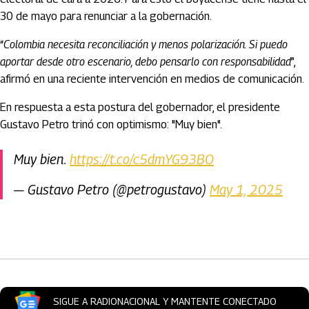
30 de mayo para renunciar a la gobernación.
“
Colombia necesita reconciliación y menos polarización. Si puedo
aportar desde otro escenario, debo pensarlo con responsabilidad
”,
afirmó en una reciente intervención en medios de comunicación.
En respuesta a esta postura del gobernador, el presidente
Gustavo Petro trinó con optimismo: "Muy bien".
Muy bien.
https://t.co/c5dmYG93BO
— Gustavo Petro (@petrogustavo)
May 1, 2025
Artículos Player
SIGUE A RADIONACIONAL Y MANTENTE CONECTADO