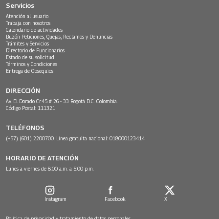
Servicios
Atención al usuario
Trabaja con nosotros
Calendario de actividades
Buzón Peticiones, Quejas, Reclamos y Denuncias
Trámites y Servicios
Directorio de Funcionarios
Estado de su solicitud
Términos y Condiciones
Entrega de Obsequios
DIRECCIÓN
Av. El Dorado Cr.45 # 26 - 33 Bogotá D.C. Colombia.
Código Postal: 111321
TELÉFONOS
(+57) (601) 2200700. Línea gratuita nacional: 018000123414
HORARIO DE ATENCIÓN
Lunes a viernes de 8:00 a.m. a 5:00 p.m.
Instagram
Facebook
X
Política de privacidad y tratamiento de datos personales