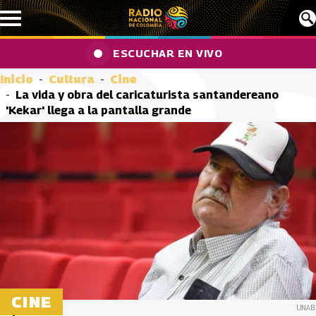
Pasar al contenido principal
ESCUCHAR EN VIVO
Inicio
Cultura
Cine
La vida y obra del caricaturista santandereano
'Kekar' llega a la pantalla grande
CINE
UNAB.