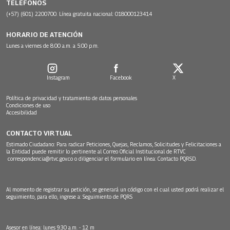
TELÉFONOS
(+57) (601) 2200700. Línea gratuita nacional: 018000123414
HORARIO DE ATENCIÓN
Lunes a viernes de 8:00 a.m. a 5:00 p.m.
Instagram
Facebook
X
Política de privacidad y tratamiento de datos personales
Condiciones de uso
Accesibilidad
CONTACTO VIRTUAL
Estimado Ciudadano: Para radicar Peticiones, Quejas, Reclamos, Solicitudes y Felicitaciones a
la Entidad puede remitir lo pertinente al Correo Oficial Institucional de RTVC
correspondencia@rtvc.gov.co
o diligenciar el formulario en línea:
Contacto PQRSD.
Al momento de registrar su petición, se generará un código con el cual usted podrá realizar el
seguimiento, para ello, ingrese a:
Seguimiento de PQRS
Asesor en línea: lunes 9:30 a.m. - 12 m