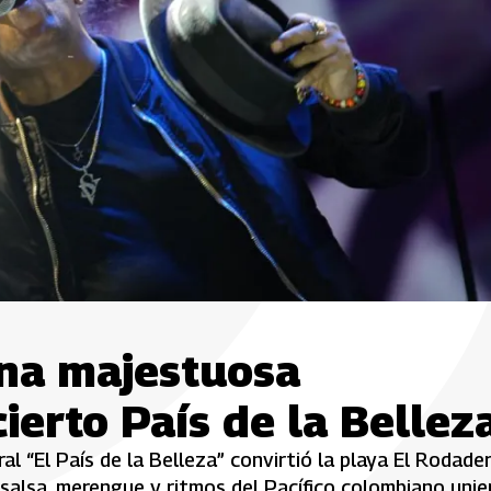
una majestuosa
ierto País de la Bellez
l “El País de la Belleza” convirtió la playa El Rodade
 salsa, merengue y ritmos del Pacífico colombiano unie