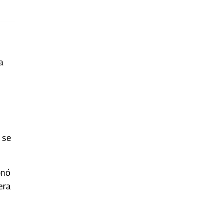
a
 se
onó
era