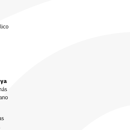
lico
 ya
más
iano
as
l