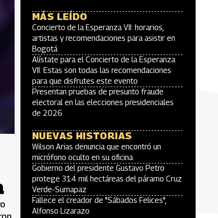
MÁS LEÍDO
Concierto de la Esperanza VII: horarios,
artistas y recomendaciones para asistir en
Bogotá
Alístate para el Concierto de la Esperanza
VII: Estas son todas las recomendaciones
para que disfrutes este evento
Presentan pruebas de presunto fraude
electoral en las elecciones presidenciales
de 2026
NUEVAS HISTORIAS
Wilson Arias denuncia que encontró un
micrófono oculto en su oficina
Gobierno del presidente Gustavo Petro
protege 314 mil hectáreas del páramo Cruz
a
Verde-Sumapaz
Fallece el creador de "Sábados Felices",
ro
Alfonso Lizarazo
ron