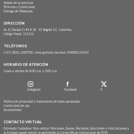
Estado de su solicitud
Términos y Condiciones
Entrega de Obsequios
DIRECCIÓN
Av. El Dorado Cr.45 # 26 - 33 Bogotá D.C. Colombia.
Código Postal: 111321
TELÉFONOS
(+57) (601) 2200700. Línea gratuita nacional: 018000123414
HORARIO DE ATENCIÓN
Lunes a viernes de 8:00 a.m. a 5:00 p.m.
Instagram
Facebook
X
Política de privacidad y tratamiento de datos personales
Condiciones de uso
Accesibilidad
CONTACTO VIRTUAL
Estimado Ciudadano: Para radicar Peticiones, Quejas, Reclamos, Solicitudes y Felicitaciones a
la Entidad puede remitir lo pertinente al Correo Oficial Institucional de RTVC