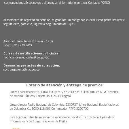
correspondencia@rtvc.gov.co
o diligenciar el formulario en línea:
Contacto PQRSD.
Al momento de registrar su petición, se generará un código con el cual usted podrá realizar el
seguimiento, para ello, ingrese a:
Seguimiento de PQRS
Asesor en línea: lunes 9:30 a.m. - 12 m
(+57) (601) 2200700
Correo de notificaciones judiciales:
notificacionesjudiciales@rtvc.gov.co
Denuncias por actos de corrupción:
soytransparente@rtvc.gov.co
Horario de atención y entrega de premios:
Lunes a viernes de 8:30 a.m.a 1:00 p.m. y de 2:30 p.m. a 4:30 p.m. en RTVC Sistema
de Medios Públicos, Carrera 45 # 26-33, Bogotá.
Línea directa Radio Nacional de Colombia: 2200727, Línea Nacional Radio Nacional
de Colombia: 01 8000 118 959. Conmutador RTVC 2200700
Este contenido fue financiado con recursos del Fondo Único de Tecnologías de la
Información y las Comunicaciones de MinTic.