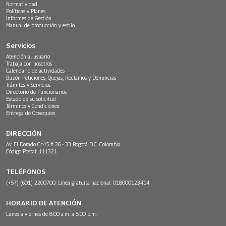
Normatividad
Políticas y Planes
Informes de Gestión
Manual de producción y estilo
Servicios
Atención al usuario
Trabaja con nosotros
Calendario de actividades
Buzón Peticiones, Quejas, Reclamos y Denuncias
Trámites y Servicios
Directorio de Funcionarios
Estado de su solicitud
Términos y Condiciones
Entrega de Obsequios
DIRECCIÓN
Av. El Dorado Cr.45 # 26 - 33 Bogotá D.C. Colombia.
Código Postal: 111321
TELÉFONOS
(+57) (601) 2200700. Línea gratuita nacional: 018000123414
HORARIO DE ATENCIÓN
Lunes a viernes de 8:00 a.m. a 5:00 p.m.