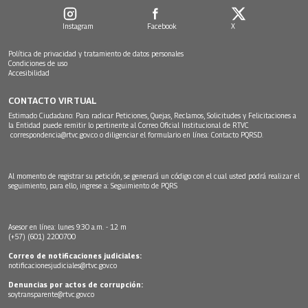
Instagram
Facebook
X
Política de privacidad y tratamiento de datos personales
Condiciones de uso
Accesibilidad
CONTACTO VIRTUAL
Estimado Ciudadano: Para radicar Peticiones, Quejas, Reclamos, Solicitudes y Felicitaciones a
la Entidad puede remitir lo pertinente al Correo Oficial Institucional de RTVC
correspondencia@rtvc.gov.co
o diligenciar el formulario en línea:
Contacto PQRSD.
Al momento de registrar su petición, se generará un código con el cual usted podrá realizar el
seguimiento, para ello, ingrese a:
Seguimiento de PQRS
Asesor en línea: lunes 9:30 a.m. - 12 m
(+57) (601) 2200700
Correo de notificaciones judiciales:
notificacionesjudiciales@rtvc.gov.co
Denuncias por actos de corrupción:
soytransparente@rtvc.gov.co