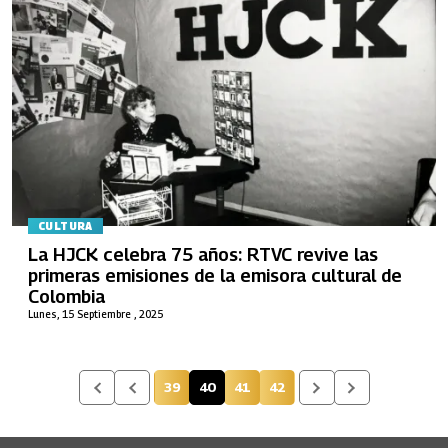
CULTURA
La HJCK celebra 75 años: RTVC revive las
primeras emisiones de la emisora cultural de
Colombia
Lunes, 15 Septiembre , 2025
39
40
41
42
Página
Página actual
Página
Página