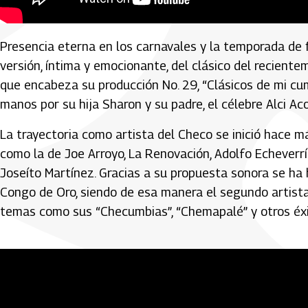
'Yo me llamo cumbia', Checo Acosta
Presencia eterna en los carnavales y la temporada de f
versión, íntima y emocionante, del clásico del reciente
que encabeza su producción No. 29, “Clásicos de mi cum
manos por su hija Sharon y su padre, el célebre Alci Ac
La trayectoria como artista del Checo se inició hace m
como la de Joe Arroyo, La Renovación, Adolfo Echeverría
Joseíto Martínez. Gracias a su propuesta sonora se ha
Congo de Oro, siendo de esa manera el segundo artista
temas como sus “Checumbias”, “Chemapalé” y otros éxit