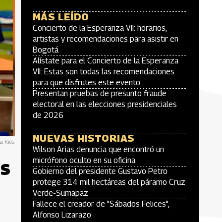
MÁS LEÍDO
Concierto de la Esperanza VII: horarios,
artistas y recomendaciones para asistir en
Bogotá
Alístate para el Concierto de la Esperanza
VII: Estas son todas las recomendaciones
para que disfrutes este evento
Presentan pruebas de presunto fraude
electoral en las elecciones presidenciales
de 2026
NUEVAS HISTORIAS
a Kids.
Wilson Arias denuncia que encontró un
os
micrófono oculto en su oficina
Gobierno del presidente Gustavo Petro
protege 314 mil hectáreas del páramo Cruz
Verde-Sumapaz
Fallece el creador de "Sábados Felices",
Alfonso Lizarazo