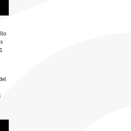
llo
as
11
e
del
l