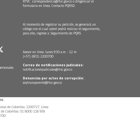
RTVC
correspondencia@rtvc.gov.co
o diligenciar el
formulario en línea:
Contacto PQRSD.
Al momento de registrar su petición, se generará un
código con el cual usted podrá realizar el seguimiento,
para ello, ingrese a:
Seguimiento de PQRS
Asesor en línea: lunes 9:30 a.m. - 12 m
(+57) (601) 2200700
Correo de notificaciones judiciales:
personales
notificacionesjudiciales@rtvc.gov.co
Denuncias por actos de corrupción:
soytransparente@rtvc.gov.co
s:
ional de Colombia: 2200727, Línea
l de Colombia: 01 8000 118 959.
0700