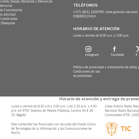
ciones, Quejas, Reclamos y Denuncias
TELÉFONOS
Servicios
 de Funcionarios
(+57) (601) 2200700. Línea gratuita nacional:
su solicitud
018000123414
 Condiciones
 Obsequios
HORARIO DE ATENCIÓN
Lunes a viernes de 8:00 a.m. a 5:00 p.m.
Instagram
Facebook
X
Política de privacidad y tratamiento de datos 
Condiciones de uso
Accesibilidad
Horario de atención y entrega de premio
Lunes a viernes de 8:30 a.m.a 1:00 p.m. y de 2:30 p.m. a 4:30
Línea directa Radio Nac
p.m. en RTVC Sistema de Medios Públicos, Carrera 45 # 26-
Nacional Radio Naciona
33, Bogotá.
Conmutador RTVC 220
Este contenido fue financiado con recursos del Fondo Único
de Tecnologías de la Información y las Comunicaciones de
MinTic.