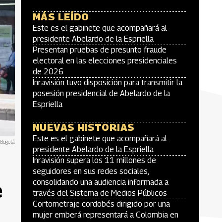
MÁS LEÍDO
Este es el gabinete que acompañará al
presidente Abelardo de la Espriella
Presentan pruebas de presunto fraude
electoral en las elecciones presidenciales
de 2026
Inravisión tuvo disposición para transmitir la
posesión presidencial de Abelardo de la
Espriella
NUEVAS HISTORIAS
Este es el gabinete que acompañará al
 Bogotá
presidente Abelardo de la Espriella
Inravisión supera los 11 millones de
seguidores en sus redes sociales,
consolidando una audiencia informada a
e
través del Sistema de Medios Públicos
Cortometraje cordobés dirigido por una
mujer emberá representará a Colombia en