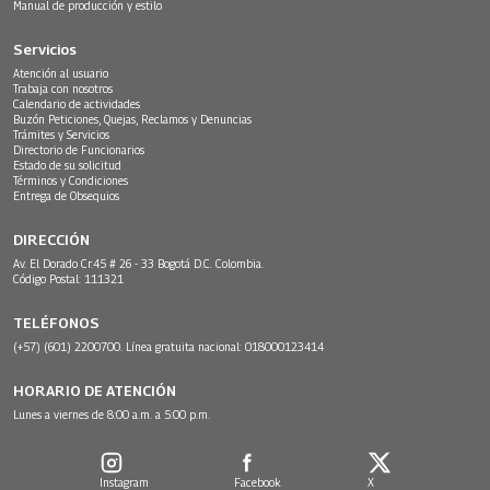
Manual de producción y estilo
Servicios
Atención al usuario
Trabaja con nosotros
Calendario de actividades
Buzón Peticiones, Quejas, Reclamos y Denuncias
Trámites y Servicios
Directorio de Funcionarios
Estado de su solicitud
Términos y Condiciones
Entrega de Obsequios
DIRECCIÓN
Av. El Dorado Cr.45 # 26 - 33 Bogotá D.C. Colombia.
Código Postal: 111321
TELÉFONOS
(+57) (601) 2200700. Línea gratuita nacional: 018000123414
HORARIO DE ATENCIÓN
Lunes a viernes de 8:00 a.m. a 5:00 p.m.
Instagram
Facebook
X