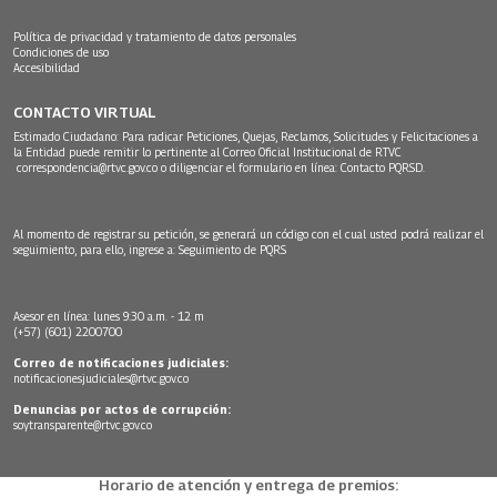
Política de privacidad y tratamiento de datos personales
Condiciones de uso
Accesibilidad
CONTACTO VIRTUAL
Estimado Ciudadano: Para radicar Peticiones, Quejas, Reclamos, Solicitudes y Felicitaciones a
la Entidad puede remitir lo pertinente al Correo Oficial Institucional de RTVC
correspondencia@rtvc.gov.co
o diligenciar el formulario en línea:
Contacto PQRSD.
Al momento de registrar su petición, se generará un código con el cual usted podrá realizar el
seguimiento, para ello, ingrese a:
Seguimiento de PQRS
Asesor en línea: lunes 9:30 a.m. - 12 m
(+57) (601) 2200700
Correo de notificaciones judiciales:
notificacionesjudiciales@rtvc.gov.co
Denuncias por actos de corrupción:
soytransparente@rtvc.gov.co
Horario de atención y entrega de premios: