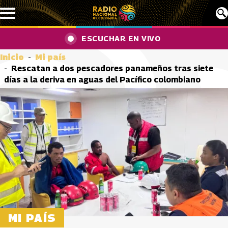
Pasar al contenido principal
ESCUCHAR EN VIVO
Inicio
Mi país
Rescatan a dos pescadores panameños tras siete
días a la deriva en aguas del Pacífico colombiano
MI PAÍS