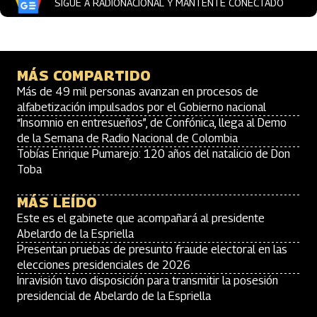
SIGUE A RADIONACIONAL Y MANTENTE CONECTADO
MÁS COMPARTIDO
Más de 49 mil personas avanzan en procesos de
alfabetización impulsados por el Gobierno nacional
“Insomnio en entresueños”, de Confónica, llega al Demo
de la Semana de Radio Nacional de Colombia
Tobías Enrique Pumarejo: 120 años del natalicio de Don
Toba
MÁS LEÍDO
Este es el gabinete que acompañará al presidente
Abelardo de la Espriella
Presentan pruebas de presunto fraude electoral en las
elecciones presidenciales de 2026
Inravisión tuvo disposición para transmitir la posesión
presidencial de Abelardo de la Espriella