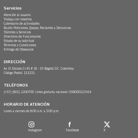
Servicios
Atención al usuario
Trabaja con nosotros
Calendario de actividades
Buzón Peticiones, Quejas, Reclamos y Denuncias
Trámites y Servicios
Directorio de Funcionarios
Estado de su solicitud
Términos y Condiciones
Entrega de Obsequios
DIRECCIÓN
Av. El Dorado Cr.45 # 26 - 33 Bogotá D.C. Colombia.
Código Postal: 111321
TELÉFONOS
(+57) (601) 2200700. Línea gratuita nacional: 018000123414
HORARIO DE ATENCIÓN
Lunes a viernes de 8:00 a.m. a 5:00 p.m.
Instagram
Facebook
X