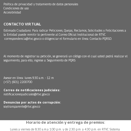
Política de privacidad y tratamiento de datos personales
Condiciones de uso
Accesibilidad
CONTACTO VIRTUAL
Estimado Ciudadano: Para radicar Peticiones, Quejas, Reclamos, Solicitudes y Felicitaciones a
la Entidad puede remitir lo pertinente al Correo Oficial Institucional de RTVC
correspondencia@rtvc.gov.co
o diligenciar el formulario en línea:
Contacto PQRSD.
Al momento de registrar su petición, se generará un código con el cual usted podrá realizar el
seguimiento, para ello, ingrese a:
Seguimiento de PQRS
Asesor en línea: lunes 9:30 a.m. - 12 m
(+57) (601) 2200700
Correo de notificaciones judiciales:
notificacionesjudiciales@rtvc.gov.co
Denuncias por actos de corrupción:
soytransparente@rtvc.gov.co
Horario de atención y entrega de premios:
Lunes a viernes de 8:30 a.m.a 1:00 p.m. y de 2:30 p.m. a 4:30 p.m. en RTVC Sistema