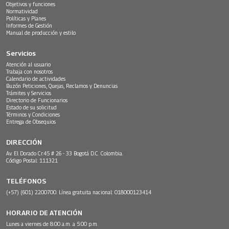
Objetivos y funciones
Normatividad
Políticas y Planes
Informes de Gestión
Manual de producción y estilo
Servicios
Atención al usuario
Trabaja con nosotros
Calendario de actividades
Buzón Peticiones, Quejas, Reclamos y Denuncias
Trámites y Servicios
Directorio de Funcionarios
Estado de su solicitud
Términos y Condiciones
Entrega de Obsequios
DIRECCIÓN
Av. El Dorado Cr.45 # 26 - 33 Bogotá D.C. Colombia.
Código Postal: 111321
TELÉFONOS
(+57) (601) 2200700. Línea gratuita nacional: 018000123414
HORARIO DE ATENCIÓN
Lunes a viernes de 8:00 a.m. a 5:00 p.m.