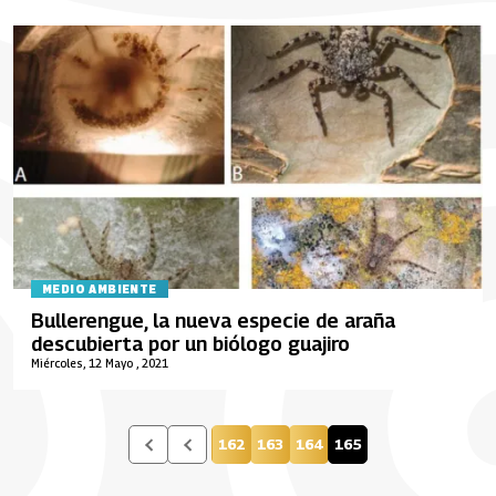
MEDIO AMBIENTE
Bullerengue, la nueva especie de araña
descubierta por un biólogo guajiro
Miércoles, 12 Mayo , 2021
162
163
164
165
Página
Página
Página
Página actual