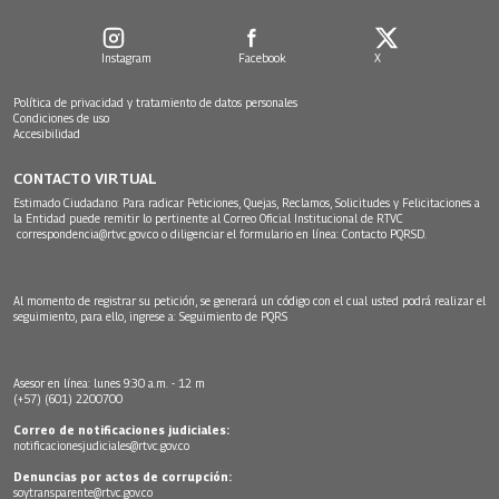
Instagram
Facebook
X
Política de privacidad y tratamiento de datos personales
Condiciones de uso
Accesibilidad
CONTACTO VIRTUAL
Estimado Ciudadano: Para radicar Peticiones, Quejas, Reclamos, Solicitudes y Felicitaciones a
la Entidad puede remitir lo pertinente al Correo Oficial Institucional de RTVC
correspondencia@rtvc.gov.co
o diligenciar el formulario en línea:
Contacto PQRSD.
Al momento de registrar su petición, se generará un código con el cual usted podrá realizar el
seguimiento, para ello, ingrese a:
Seguimiento de PQRS
Asesor en línea: lunes 9:30 a.m. - 12 m
(+57) (601) 2200700
Correo de notificaciones judiciales:
notificacionesjudiciales@rtvc.gov.co
Denuncias por actos de corrupción:
soytransparente@rtvc.gov.co