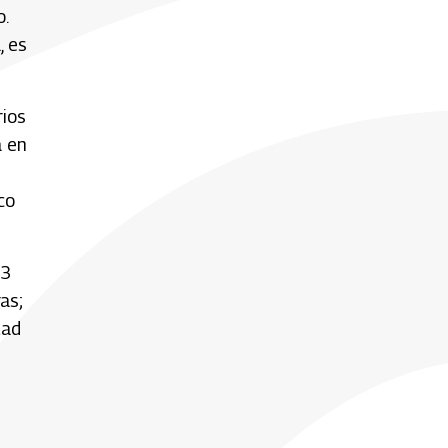
.
, es
rios
a en
co
 3
as;
tad