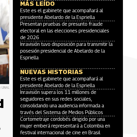
MÁS LEÍDO
Este es el gabinete que acompañará al
presidente Abelardo de la Espriella
Presentan pruebas de presunto fraude
electoral en las elecciones presidenciales
de 2026
Inravisión tuvo disposición para transmitir la
posesión presidencial de Abelardo de la
Espriella
NUEVAS HISTORIAS
Este es el gabinete que acompañará al
presidente Abelardo de la Espriella
e: UNAL
Inravisión supera los 11 millones de
d
seguidores en sus redes sociales,
consolidando una audiencia informada a
través del Sistema de Medios Públicos
Cortometraje cordobés dirigido por una
mujer emberá representará a Colombia en
o
festival internacional de cine en Brasil