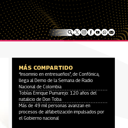
s
MÁS COMPARTIDO
“Insomnio en entresueños”, de Confónica,
llega al Demo de la Semana de Radio
Nacional de Colombia
Tobías Enrique Pumarejo: 120 años del
natalicio de Don Toba
Más de 49 mil personas avanzan en
procesos de alfabetización impulsados por
el Gobierno nacional