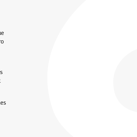
ue
ro
s
es
2
les