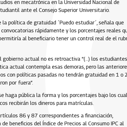
tudios en mecatrónica en la Universidad Nacional de
iantil ante el Consejo Superior Universitario.
la política de gratuidad ´Puedo estudiar´, señala que
 convocatorias rápidamente y los porcentajes reales q
rmitiría al beneficiario tener un control real de el rub
l gobierno actual no es retroactiva “(…) los estudiante
tica actual contempla esas demoras, pero las anterior
nos con políticas pasadas no tendrán gratuidad en 1 o 
ron por fuera”.
e haga pública la forma y los porcentajes bajo los cua
cos recibirán los dineros para matrículas.
artículos 86 y 87 correspondientes a financiación,
 de beneficios del Índice de Precios al Consumo IPC al