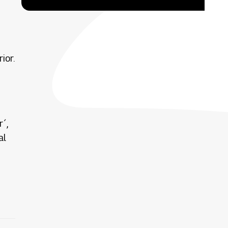
ior.
´,
al