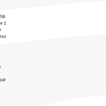
258
de 1
0
ceso
s
spar