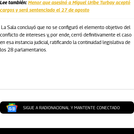
Lee también:
Menor que asesinó a Miguel Uribe Turbay aceptó
cargos y será sentenciado el 27 de agosto
La Sala concluyó que no se configuró el elemento objetivo del
conflicto de intereses y, por ende, cerró definitivamente el caso
en esa instancia judicial, ratificando la continuidad legislativa de
los 28 parlamentarios.
Artículos Player
SIGUE A RADIONACIONAL Y MANTENTE CONECTADO