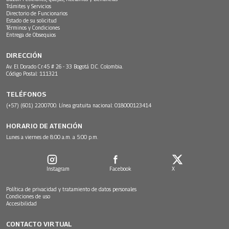
Trámites y Servicios
Directorio de Funcionarios
Estado de su solicitud
Términos y Condiciones
Entrega de Obsequios
DIRECCIÓN
Av. El Dorado Cr.45 # 26 - 33 Bogotá D.C. Colombia.
Código Postal: 111321
TELÉFONOS
(+57) (601) 2200700. Línea gratuita nacional: 018000123414
HORARIO DE ATENCIÓN
Lunes a viernes de 8:00 a.m. a 5:00 p.m.
Instagram
Facebook
X
Política de privacidad y tratamiento de datos personales
Condiciones de uso
Accesibilidad
CONTACTO VIRTUAL