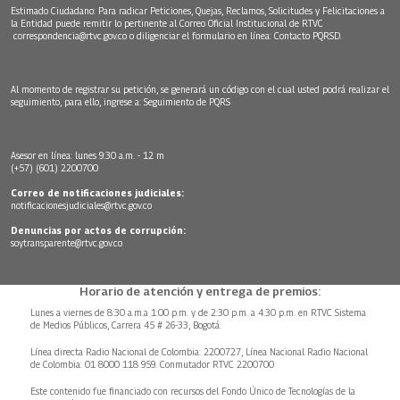
Estimado Ciudadano: Para radicar Peticiones, Quejas, Reclamos, Solicitudes y Felicitaciones a
la Entidad puede remitir lo pertinente al Correo Oficial Institucional de RTVC
correspondencia@rtvc.gov.co
o diligenciar el formulario en línea:
Contacto PQRSD.
Al momento de registrar su petición, se generará un código con el cual usted podrá realizar el
seguimiento, para ello, ingrese a:
Seguimiento de PQRS
Asesor en línea: lunes 9:30 a.m. - 12 m
(+57) (601) 2200700
Correo de notificaciones judiciales:
notificacionesjudiciales@rtvc.gov.co
Denuncias por actos de corrupción:
soytransparente@rtvc.gov.co
Horario de atención y entrega de premios:
Lunes a viernes de 8:30 a.m.a 1:00 p.m. y de 2:30 p.m. a 4:30 p.m. en RTVC Sistema
de Medios Públicos, Carrera 45 # 26-33, Bogotá.
Línea directa Radio Nacional de Colombia: 2200727, Línea Nacional Radio Nacional
de Colombia: 01 8000 118 959. Conmutador RTVC 2200700
Este contenido fue financiado con recursos del Fondo Único de Tecnologías de la