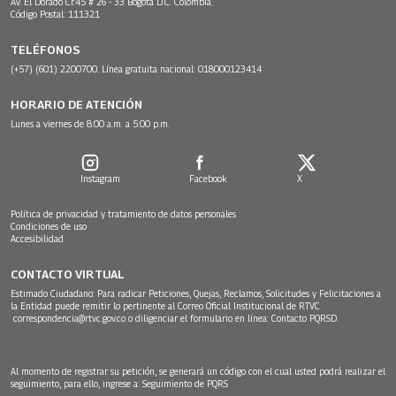
Av. El Dorado Cr.45 # 26 - 33 Bogotá D.C. Colombia.
Código Postal: 111321
TELÉFONOS
(+57) (601) 2200700. Línea gratuita nacional: 018000123414
HORARIO DE ATENCIÓN
Lunes a viernes de 8:00 a.m. a 5:00 p.m.
Instagram
Facebook
X
Política de privacidad y tratamiento de datos personales
Condiciones de uso
Accesibilidad
CONTACTO VIRTUAL
Estimado Ciudadano: Para radicar Peticiones, Quejas, Reclamos, Solicitudes y Felicitaciones a
la Entidad puede remitir lo pertinente al Correo Oficial Institucional de RTVC
correspondencia@rtvc.gov.co
o diligenciar el formulario en línea:
Contacto PQRSD.
Al momento de registrar su petición, se generará un código con el cual usted podrá realizar el
seguimiento, para ello, ingrese a:
Seguimiento de PQRS