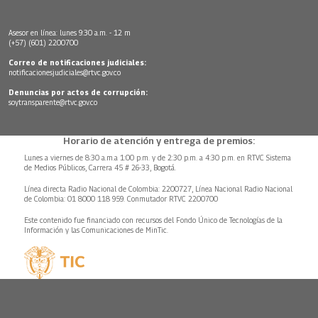
Asesor en línea: lunes 9:30 a.m. - 12 m
(+57) (601) 2200700
Correo de notificaciones judiciales:
notificacionesjudiciales@rtvc.gov.co
Denuncias por actos de corrupción:
soytransparente@rtvc.gov.co
Horario de atención y entrega de premios:
Lunes a viernes de 8:30 a.m.a 1:00 p.m. y de 2:30 p.m. a 4:30 p.m. en RTVC Sistema
de Medios Públicos, Carrera 45 # 26-33, Bogotá.
Línea directa Radio Nacional de Colombia: 2200727, Línea Nacional Radio Nacional
de Colombia: 01 8000 118 959. Conmutador RTVC 2200700
Este contenido fue financiado con recursos del Fondo Único de Tecnologías de la
Información y las Comunicaciones de MinTic.