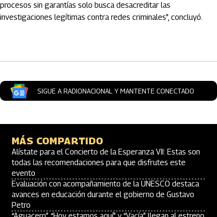
procesos sin garantías solo busca desacreditar las
investigaciones legítimas contra redes criminales”, concluyó.
Artículos Player
SIGUE A RADIONACIONAL Y MANTENTE CONECTADO
MÁS COMPARTIDO
Alístate para el Concierto de la Esperanza VII: Estas son
todas las recomendaciones para que disfrutes este
evento
Evaluación con acompañamiento de la UNESCO destaca
avances en educación durante el gobierno de Gustavo
Petro
“Aguacero”, “Hoy estamos aquí” y “Vacía” llegan al estreno