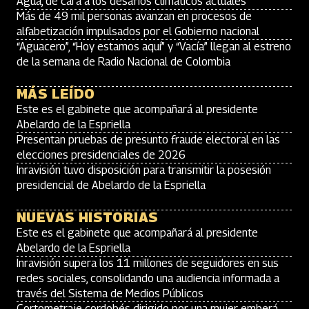
Agua, de cara a los desafíos climáticos actuales
Más de 49 mil personas avanzan en procesos de
alfabetización impulsados por el Gobierno nacional
“Aguacero”, “Hoy estamos aquí” y “Vacía” llegan al estreno
de la semana de Radio Nacional de Colombia
MÁS LEÍDO
Este es el gabinete que acompañará al presidente
Abelardo de la Espriella
Presentan pruebas de presunto fraude electoral en las
elecciones presidenciales de 2026
Inravisión tuvo disposición para transmitir la posesión
presidencial de Abelardo de la Espriella
NUEVAS HISTORIAS
Este es el gabinete que acompañará al presidente
Abelardo de la Espriella
Inravisión supera los 11 millones de seguidores en sus
redes sociales, consolidando una audiencia informada a
través del Sistema de Medios Públicos
Cortometraje cordobés dirigido por una mujer emberá