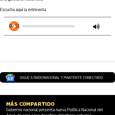
Escucha aquí la entrevista.
Artículos Player
Player Articulos
02:51
play
mute
SIGUE A RADIONACIONAL Y MANTENTE CONECTADO
MÁS COMPARTIDO
Gobierno nacional presenta nueva Política Nacional del