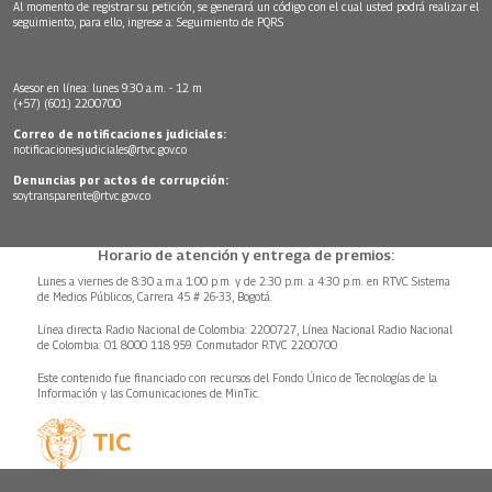
Al momento de registrar su petición, se generará un código con el cual usted podrá realizar el
seguimiento, para ello, ingrese a:
Seguimiento de PQRS
Asesor en línea: lunes 9:30 a.m. - 12 m
(+57) (601) 2200700
Correo de notificaciones judiciales:
notificacionesjudiciales@rtvc.gov.co
Denuncias por actos de corrupción:
soytransparente@rtvc.gov.co
Horario de atención y entrega de premios:
Lunes a viernes de 8:30 a.m.a 1:00 p.m. y de 2:30 p.m. a 4:30 p.m. en RTVC Sistema
de Medios Públicos, Carrera 45 # 26-33, Bogotá.
Línea directa Radio Nacional de Colombia: 2200727, Línea Nacional Radio Nacional
de Colombia: 01 8000 118 959. Conmutador RTVC 2200700
Este contenido fue financiado con recursos del Fondo Único de Tecnologías de la
Información y las Comunicaciones de MinTic.