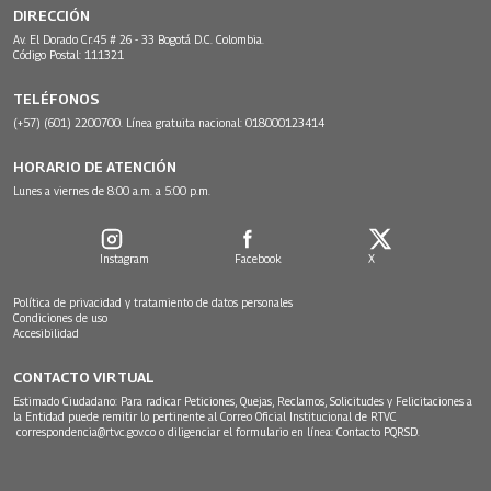
DIRECCIÓN
Av. El Dorado Cr.45 # 26 - 33 Bogotá D.C. Colombia.
Código Postal: 111321
TELÉFONOS
(+57) (601) 2200700. Línea gratuita nacional: 018000123414
HORARIO DE ATENCIÓN
Lunes a viernes de 8:00 a.m. a 5:00 p.m.
Instagram
Facebook
X
Política de privacidad y tratamiento de datos personales
Condiciones de uso
Accesibilidad
CONTACTO VIRTUAL
Estimado Ciudadano: Para radicar Peticiones, Quejas, Reclamos, Solicitudes y Felicitaciones a
la Entidad puede remitir lo pertinente al Correo Oficial Institucional de RTVC
correspondencia@rtvc.gov.co
o diligenciar el formulario en línea:
Contacto PQRSD.