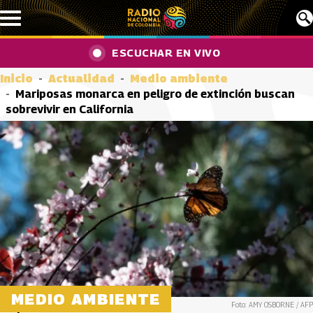
Pasar al contenido principal
ESCUCHAR EN VIVO
Inicio
Actualidad
Medio ambiente
Mariposas monarca en peligro de extinción buscan
sobrevivir en California
MEDIO AMBIENTE
Foto: AMY OSBORNE / AFP