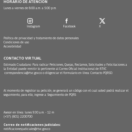
HORARIO DE ATENCIÓN
Lunes a viernes de 8:00 a.m. a 5:00 p.m.
Instagram
Facebook
X
Política de privacidad y tratamiento de datos personales
Condiciones de uso
Accesibilidad
CONTACTO VIRTUAL
Estimado Ciudadano: Para radicar Peticiones, Quejas, Reclamos, Solicitudes y Felicitaciones a
la Entidad puede remitir lo pertinente al Correo Oficial Institucional de RTVC
correspondencia@rtvc.gov.co
o diligenciar el formulario en línea:
Contacto PQRSD.
Al momento de registrar su petición, se generará un código con el cual usted podrá realizar el
seguimiento, para ello, ingrese a:
Seguimiento de PQRS
Asesor en línea: lunes 9:30 a.m. - 12 m
(+57) (601) 2200700
Correo de notificaciones judiciales:
notificacionesjudiciales@rtvc.gov.co