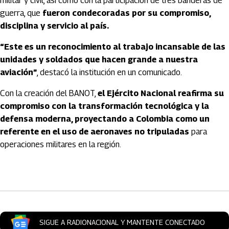
militar y civil, así como con la participación de tres banderas de
guerra, que
fueron condecoradas por su compromiso,
disciplina y servicio al país.
“Este es un reconocimiento al trabajo incansable de las
unidades y soldados que hacen grande a nuestra
aviación”
, destacó la institución en un comunicado.
Con la creación del BANOT,
el Ejército Nacional reafirma su
compromiso con la transformación tecnológica y la
defensa moderna, proyectando a Colombia como un
referente en el uso de aeronaves no tripuladas
para
operaciones militares en la región.
Artículos Player
SIGUE A RADIONACIONAL Y MANTENTE CONECTADO