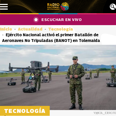
Pasar al contenido principal
ESCUCHAR EN VIVO
Inicio
Actualidad
Tecnología
Ejército Nacional activó el primer Batallón de
Aeronaves No Tripuladas (BANOT) en Tolemaida
TECNOLOGÍA
'X'/@COL_EJERCITO