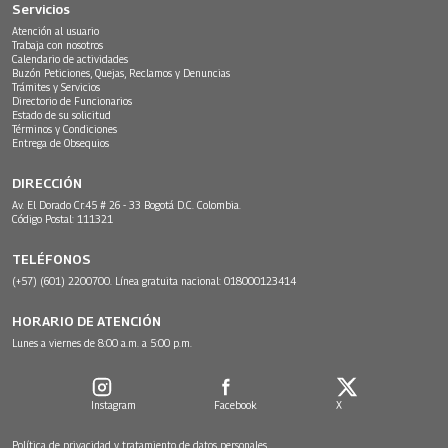
Servicios
Atención al usuario
Trabaja con nosotros
Calendario de actividades
Buzón Peticiones, Quejas, Reclamos y Denuncias
Trámites y Servicios
Directorio de Funcionarios
Estado de su solicitud
Términos y Condiciones
Entrega de Obsequios
DIRECCIÓN
Av. El Dorado Cr.45 # 26 - 33 Bogotá D.C. Colombia.
Código Postal: 111321
TELÉFONOS
(+57) (601) 2200700. Línea gratuita nacional: 018000123414
HORARIO DE ATENCIÓN
Lunes a viernes de 8:00 a.m. a 5:00 p.m.
Instagram
Facebook
X
Política de privacidad y tratamiento de datos personales