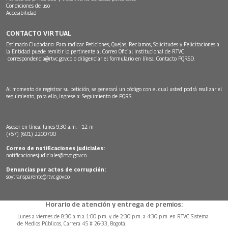
Condiciones de uso
Accesibilidad
CONTACTO VIRTUAL
Estimado Ciudadano: Para radicar Peticiones, Quejas, Reclamos, Solicitudes y Felicitaciones a
la Entidad puede remitir lo pertinente al Correo Oficial Institucional de RTVC
correspondencia@rtvc.gov.co
o diligenciar el formulario en línea:
Contacto PQRSD.
Al momento de registrar su petición, se generará un código con el cual usted podrá realizar el
seguimiento, para ello, ingrese a:
Seguimiento de PQRS
Asesor en línea: lunes 9:30 a.m. - 12 m
(+57) (601) 2200700
Correo de notificaciones judiciales:
notificacionesjudiciales@rtvc.gov.co
Denuncias por actos de corrupción:
soytransparente@rtvc.gov.co
Horario de atención y entrega de premios:
Lunes a viernes de 8:30 a.m.a 1:00 p.m. y de 2:30 p.m. a 4:30 p.m. en RTVC Sistema
de Medios Públicos, Carrera 45 # 26-33, Bogotá.