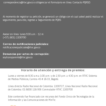
correspondencia@rtvc.gov.co
o diligenciar el formulario en línea:
Contacto PQRSD.
Al momento de registrar su petición, se generará un código con el cual usted podrá realizar el
seguimiento, para ello, ingrese a:
Seguimiento de PQRS
Asesor en línea: lunes 9:30 a.m. - 12 m
(+57) (601) 2200700
Correo de notificaciones judiciales:
notificacionesjudiciales@rtvc.gov.co
Denuncias por actos de corrupción:
soytransparente@rtvc.gov.co
Horario de atención y entrega de premios:
Lunes a viernes de 8:30 a.m.a 1:00 p.m. y de 2:30 p.m. a 4:30 p.m. en RTVC Sistema
de Medios Públicos, Carrera 45 # 26-33, Bogotá.
Línea directa Radio Nacional de Colombia: 2200727, Línea Nacional Radio Nacional
de Colombia: 01 8000 118 959. Conmutador RTVC 2200700
Este contenido fue financiado con recursos del Fondo Único de Tecnologías de la
Información y las Comunicaciones de MinTic.