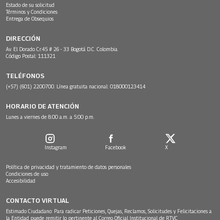
Estado de su solicitud
Términos y Condiciones
Entrega de Obsequios
DIRECCIÓN
Av. El Dorado Cr.45 # 26 - 33 Bogotá D.C. Colombia.
Código Postal: 111321
TELÉFONOS
(+57) (601) 2200700. Línea gratuita nacional: 018000123414
HORARIO DE ATENCIÓN
Lunes a viernes de 8:00 a.m. a 5:00 p.m.
Instagram
Facebook
X
Política de privacidad y tratamiento de datos personales
Condiciones de uso
Accesibilidad
CONTACTO VIRTUAL
Estimado Ciudadano: Para radicar Peticiones, Quejas, Reclamos, Solicitudes y Felicitaciones a
la Entidad puede remitir lo pertinente al Correo Oficial Institucional de RTVC