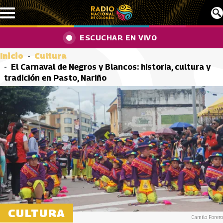
Pasar al contenido principal
ESCUCHAR EN VIVO
Inicio
Cultura
El Carnaval de Negros y Blancos: historia, cultura y
tradición en Pasto, Nariño
CULTURA
Camilo Forero