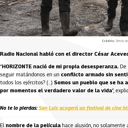
Crédito:
Detrás de
Radio Nacional habló con el director César Aceve
“
HORIZONTE nació de mi propia desesperanza.
De 
seguir matándonos en un
conflicto armado sin sent
todos los ejércitos? (...)
Somos un pueblo que se ha 
por momentos el verdadero valor de la vida
”, expli
No te lo pierdas:
San Luis acogerá un festival de cine hi
El
nombre de la película
hace alusión, no solamente 