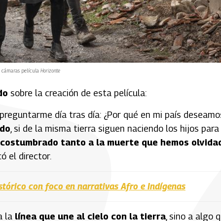
 cámaras película
Horizonte
do
sobre la creación de esta película:
preguntarme día tras día: ¿Por qué en mi país deseamo
ido
, si de la misma tierra siguen naciendo los hijos para
acostumbrado tanto a la muerte que hemos olvida
có el director.
stórico con foco en narrativas Afro e Indígenas
a la
línea que une al cielo con la tierra
, sino a algo 