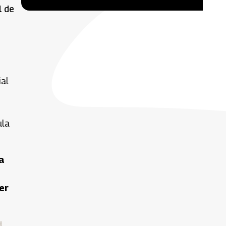
l de
ial
ula
a
er