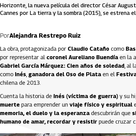
Horizonte, la nueva película del director César Augus
Cannes por La tierra y la sombra (2015), se estrena e
Por
Alejandra Restrepo Ruiz
La obra, protagonizada por
Claudio Cataño
como
Bas
por representar al
coronel Aureliano Buendía
en la a
Gabriel García Márquez:
Cien años de soledad
, al
como
Inés
,
ganadora del Oso de Plata
en el
Festiva
chilena de 2013.
Cuenta la historia de
Inés (víctima de guerra)
y su h
muerte
para emprender un
viaje físico y espiritual
e
memoria, el duelo y la esperanza
descubrirán que
s
humano de amar, recordar y resistir
puede cruzar cu