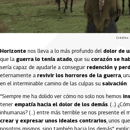
Crédito:
Horizonte
nos lleva a lo más profundo del
dolor de 
que la
guerra lo tenía atado
, que su
corazón se ha
sería capaz de ayudarle a conseguir
redención y per
eternamente a
revivir los horrores de la guerra
, u
en el interminable camino de las culpas su
salvación
.
“Siempre me ha dolido ver cómo no solo nos hemos
in
tener
empatía hacia el dolor de los demás
. (...) ¿
inhumanas? (...) entre más terrible se nos presente e
crear y expresar unos ideales contrarios
, unos qu
nosotros mismos, sino también hacia los demás”, expli