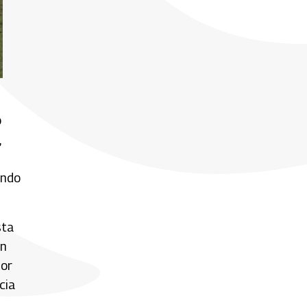
o
,
ando
sta
an
por
cia