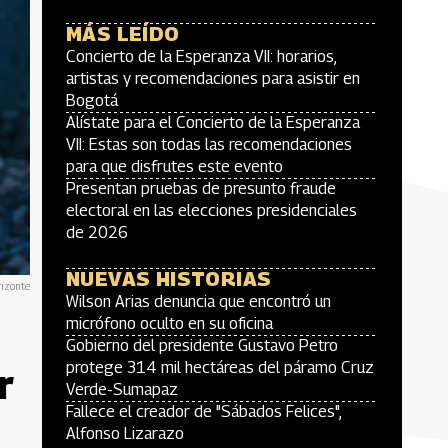
MÁS LEÍDO
Concierto de la Esperanza VII: horarios,
artistas y recomendaciones para asistir en
Bogotá
Alístate para el Concierto de la Esperanza
VII: Estas son todas las recomendaciones
para que disfrutes este evento
Presentan pruebas de presunto fraude
electoral en las elecciones presidenciales
de 2026
NUEVAS HISTORIAS
rizonte
Wilson Arias denuncia que encontró un
micrófono oculto en su oficina
Gobierno del presidente Gustavo Petro
protege 314 mil hectáreas del páramo Cruz
r
Verde-Sumapaz
Fallece el creador de "Sábados Felices",
Alfonso Lizarazo