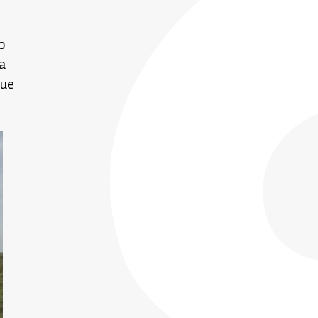
o
a
que