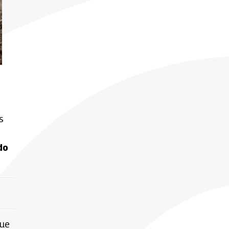
s
do
que