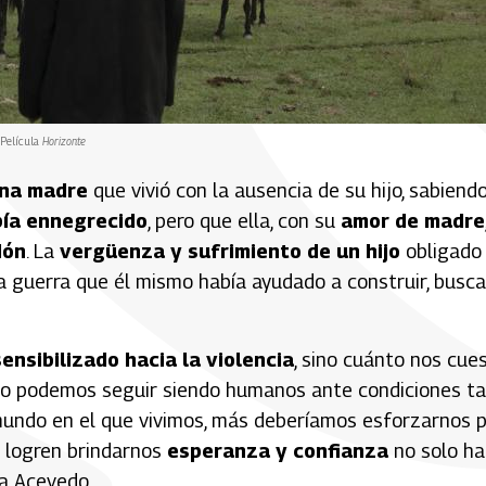
Película
Horizonte
una madre
que vivió con la ausencia de su hijo, sabiend
bía ennegrecido
, pero que ella, con su
amor de madre
dón
. La
vergüenza y sufrimiento de un hijo
obligado
na guerra que él mismo había ayudado a construir, busc
sensibilizado hacia la violencia
, sino cuánto nos cue
Cómo podemos seguir siendo humanos ante condiciones t
l mundo en el que vivimos, más deberíamos esforzarnos 
e logren brindarnos
esperanza y confianza
no solo ha
ca Acevedo.