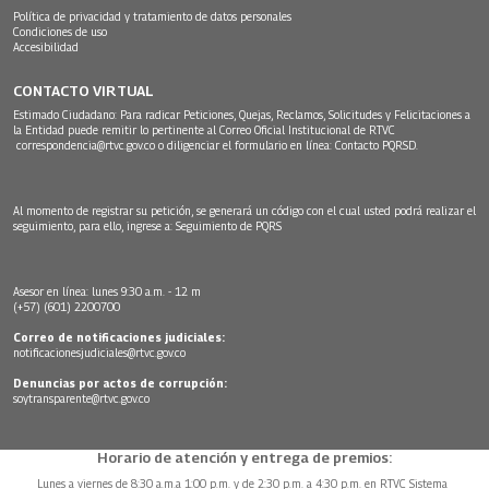
Política de privacidad y tratamiento de datos personales
Condiciones de uso
Accesibilidad
CONTACTO VIRTUAL
Estimado Ciudadano: Para radicar Peticiones, Quejas, Reclamos, Solicitudes y Felicitaciones a
la Entidad puede remitir lo pertinente al Correo Oficial Institucional de RTVC
correspondencia@rtvc.gov.co
o diligenciar el formulario en línea:
Contacto PQRSD.
Al momento de registrar su petición, se generará un código con el cual usted podrá realizar el
seguimiento, para ello, ingrese a:
Seguimiento de PQRS
Asesor en línea: lunes 9:30 a.m. - 12 m
(+57) (601) 2200700
Correo de notificaciones judiciales:
notificacionesjudiciales@rtvc.gov.co
Denuncias por actos de corrupción:
soytransparente@rtvc.gov.co
Horario de atención y entrega de premios:
Lunes a viernes de 8:30 a.m.a 1:00 p.m. y de 2:30 p.m. a 4:30 p.m. en RTVC Sistema