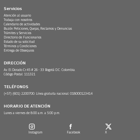
Servicios
Atención al usuario
Trabaja con nosotros
Calendario de actividades
Buzón Peticiones, Quejas, Reclamos y Denuncias
Trámites y Servicios
Directorio de Funcionarios
Estado de su solicitud
Términos y Condiciones
Entrega de Obsequios
DIRECCIÓN
Av. El Dorado Cr.45 # 26 - 33 Bogotá D.C. Colombia.
Código Postal: 111321
TELÉFONOS
(+57) (601) 2200700. Línea gratuita nacional: 018000123414
HORARIO DE ATENCIÓN
Lunes a viernes de 8:00 a.m. a 5:00 p.m.
Instagram
Facebook
X