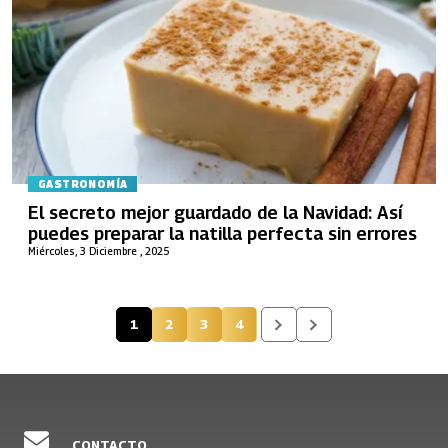
GASTRONOMÍA
El secreto mejor guardado de la Navidad: Así
puedes preparar la natilla perfecta sin errores
Miércoles, 3 Diciembre , 2025
1
2
3
4
Página actual
Página
Página
Página
CONTACTO