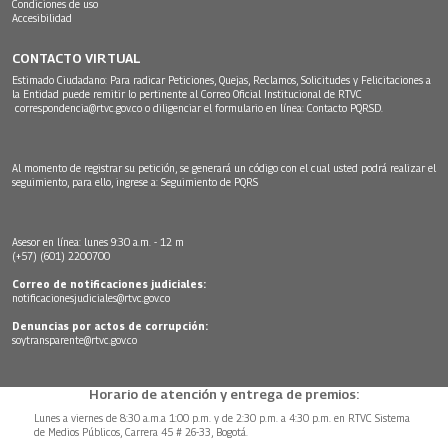
Condiciones de uso
Accesibilidad
CONTACTO VIRTUAL
Estimado Ciudadano: Para radicar Peticiones, Quejas, Reclamos, Solicitudes y Felicitaciones a
la Entidad puede remitir lo pertinente al Correo Oficial Institucional de RTVC
correspondencia@rtvc.gov.co
o diligenciar el formulario en línea:
Contacto PQRSD.
Al momento de registrar su petición, se generará un código con el cual usted podrá realizar el
seguimiento, para ello, ingrese a:
Seguimiento de PQRS
Asesor en línea: lunes 9:30 a.m. - 12 m
(+57) (601) 2200700
Correo de notificaciones judiciales:
notificacionesjudiciales@rtvc.gov.co
Denuncias por actos de corrupción:
soytransparente@rtvc.gov.co
Horario de atención y entrega de premios:
Lunes a viernes de 8:30 a.m.a 1:00 p.m. y de 2:30 p.m. a 4:30 p.m. en RTVC Sistema
de Medios Públicos, Carrera 45 # 26-33, Bogotá.