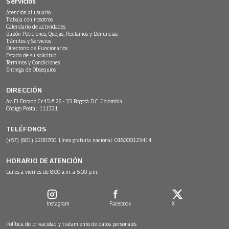
Servicios
Atención al usuario
Trabaja con nosotros
Calendario de actividades
Buzón Peticiones, Quejas, Reclamos y Denuncias
Trámites y Servicios
Directorio de Funcionarios
Estado de su solicitud
Términos y Condiciones
Entrega de Obsequios
DIRECCIÓN
Av. El Dorado Cr.45 # 26 - 33 Bogotá D.C. Colombia.
Código Postal: 111321
TELÉFONOS
(+57) (601) 2200700. Línea gratuita nacional: 018000123414
HORARIO DE ATENCIÓN
Lunes a viernes de 8:00 a.m. a 5:00 p.m.
Instagram
Facebook
X
Política de privacidad y tratamiento de datos personales