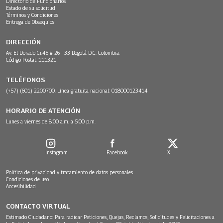
Directorio de Funcionarios
Estado de su solicitud
Términos y Condiciones
Entrega de Obsequios
DIRECCIÓN
Av. El Dorado Cr.45 # 26 - 33 Bogotá D.C. Colombia.
Código Postal: 111321
TELÉFONOS
(+57) (601) 2200700. Línea gratuita nacional: 018000123414
HORARIO DE ATENCIÓN
Lunes a viernes de 8:00 a.m. a 5:00 p.m.
Instagram
Facebook
X
Política de privacidad y tratamiento de datos personales
Condiciones de uso
Accesibilidad
CONTACTO VIRTUAL
Estimado Ciudadano: Para radicar Peticiones, Quejas, Reclamos, Solicitudes y Felicitaciones a