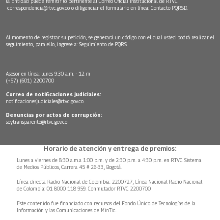
la Entidad puede remitir lo pertinente al Correo Oficial Institucional de RTVC
correspondencia@rtvc.gov.co
o diligenciar el formulario en línea:
Contacto PQRSD.
Al momento de registrar su petición, se generará un código con el cual usted podrá realizar el
seguimiento, para ello, ingrese a:
Seguimiento de PQRS
Asesor en línea: lunes 9:30 a.m. - 12 m
(+57) (601) 2200700
Correo de notificaciones judiciales:
notificacionesjudiciales@rtvc.gov.co
Denuncias por actos de corrupción:
soytransparente@rtvc.gov.co
Horario de atención y entrega de premios:
Lunes a viernes de 8:30 a.m.a 1:00 p.m. y de 2:30 p.m. a 4:30 p.m. en RTVC Sistema
de Medios Públicos, Carrera 45 # 26-33, Bogotá.
Línea directa Radio Nacional de Colombia: 2200727, Línea Nacional Radio Nacional
de Colombia: 01 8000 118 959. Conmutador RTVC 2200700
Este contenido fue financiado con recursos del Fondo Único de Tecnologías de la
Información y las Comunicaciones de MinTic.